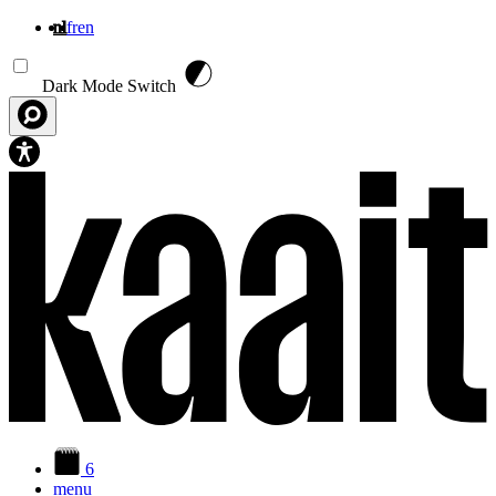
nl
fr
en
Overslaan en naar de inhoud gaan
Dark Mode Switch
6
menu