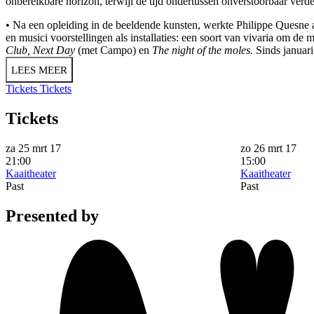
onbereikbare horizon, terwijl de tijd ondertussen onverstoorbaar ver
• Na een opleiding in de beeldende kunsten, werkte Philippe Quesne al
en musici voorstellingen als installaties: een soort van vivaria om de
Club, Next Day
(met Campo) en
The night of the moles.
Sinds januar
LEES MEER
Tickets
Tickets
Tickets
za 25 mrt 17
zo 26 mrt 17
21:00
15:00
Kaaitheater
Kaaitheater
Past
Past
Presented by