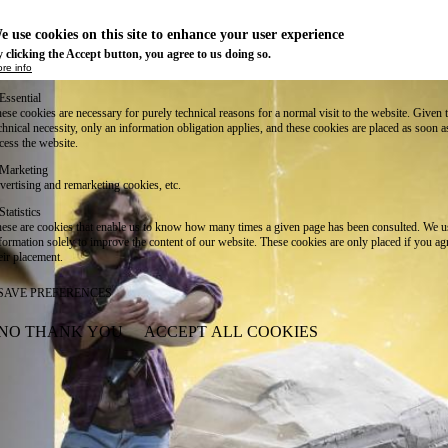
e use cookies on this site to enhance your user experience
 clicking the Accept button, you agree to us doing so.
re info
Essential
ese cookies are necessary for purely technical reasons for a normal visit to the website. Given 
chnical necessity, only an information obligation applies, and these cookies are placed as soon 
cess the website.
Marketing
vertising and remarketing cookies, etc.
Statistics
ese are cookies that enable us to know how many times a given page has been consulted. We us
formation solely to improve the content of our website. These cookies are only placed if you ag
eir placement.
SAVE PREFERENCES
NO THANK YOU
ACCEPT ALL COOKIES
WITHDRAW CONSENT