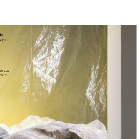
the
as you
e this
ree to