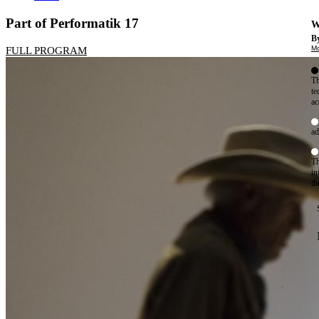
Part of Performatik 17
W
By
Mo
FULL PROGRAM
Th
te
ac
ad
Th
in
th