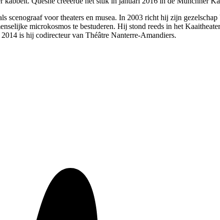
der kabbelt. Quesne creëerde het stuk in januari 2016 in de Münchner 
s scenograaf voor theaters en musea. In 2003 richt hij zijn gezelschap
 menselijke microkosmos te bestuderen. Hij stond reeds in het Kaaitheat
i 2014 is hij codirecteur van Théâtre Nanterre-Amandiers.