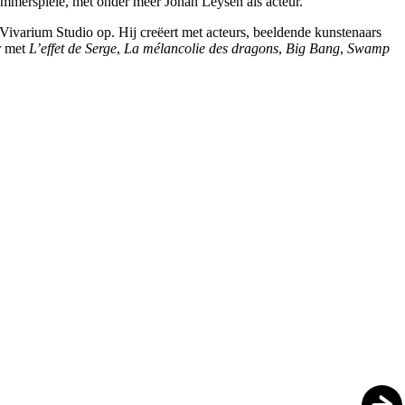
Kammerspiele, met onder meer Johan Leysen als acteur.
 Vivarium Studio op. Hij creëert met acteurs, beeldende kunstenaars
er met
L’effet de Serge
,
La mélancolie des dragons
,
Big Bang
,
Swamp