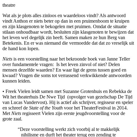
theatre
Wat als je plots alles zinloos en waardeloos vindt? Als antwoord
vindt Anthon er niets beter op dan in een pruimenboom te kruipen
en zijn klasgenoten te bekogelen met pruimen. Omdat de situatie
stilaan onhoudbaar wordt, besluiten zijn klasgenoten te bewijzen dat
het leven wel degelijk zin heeft. Samen maken ze hun Berg van
Betekenis. En er was niemand die vermoedde dat dat zo vreselijk uit
de hand kon lopen.
Niets
is een voorstelling naar het bekroonde boek van Janne Teller
over fundamentele vragen: Is het leven zinvol of niet? Delen
mensen dezelfde waarden? En waar ligt de grens tussen goed en
kwaad? Vragen die soms tot verrassend verkwikkende antwoorden
kunnen leiden.
• Freek Vielen leidt samen met Suzanne Grotenhuis en Rebekka de
Wit het theaterhuis De Nwe Tijd (opvolger van gezelschap De Tijd
van Lucas Vandervost). Hij is actief als schrijver, regisseur en speler
en schreef de
State of the Youth
voor het TheaterFestival in 2014.
Met
Niets
regisseert Vielen zijn eerste jeugdvoorstelling voor de
grote zaal.
“Deze voorstelling werkt zich voorbij al te makkelijk
nihilisme en durft het theater terug een zending te