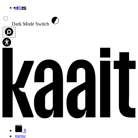
nl
fr
en
Skip to main content
Dark Mode Switch
8
menu