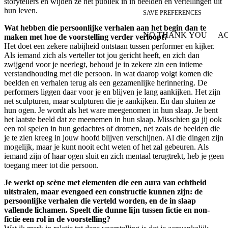
storytellers en wijden ze het publiek in in beelden en vertellingen uit
hun leven.
SAVE PREFERENCES
Wat hebben die persoonlijke verhalen aan het begin dan te
NO THANK YOU
AC
maken met hoe de voorstelling verder verloopt?
WITHDRAW CONSEN
Het doet een zekere nabijheid ontstaan tussen performer en kijker.
Als iemand zich als verteller tot jou gericht heeft, en zich dan
zwijgend voor je neerlegt, behoud je in zekere zin een intieme
verstandhouding met die persoon. In wat daarop volgt komen die
beelden en verhalen terug als een gezamenlijke herinnering. De
performers liggen daar voor je en blijven je lang aankijken. Het zijn
net sculpturen, maar sculpturen die je aankijken. En dan sluiten ze
hun ogen. Je wordt als het ware meegenomen in hun slaap. Je bent
het laatste beeld dat ze meenemen in hun slaap. Misschien ga jij ook
een rol spelen in hun gedachtes of dromen, net zoals de beelden die
je te zien kreeg in jouw hoofd blijven verschijnen. Al die dingen zijn
mogelijk, maar je kunt nooit echt weten of het zal gebeuren. Als
iemand zijn of haar ogen sluit en zich mentaal terugtrekt, heb je geen
toegang meer tot die persoon.
Je werkt op scène met elementen die een aura van echtheid
uitstralen, maar evengoed een constructie kunnen zijn: de
persoonlijke verhalen die verteld worden, en de in slaap
vallende lichamen. Speelt die dunne lijn tussen fictie en non-
fictie een rol in de voorstelling?