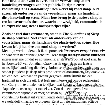
rode draad door zijn oeuvre, met de verwachting en het
handelingsvermogen van het publiek. In zijn nieuwe
voorstelling
The Guardians of Sleep
werkt hij rond slaap. Niet
zozeer als onderwerp van de voorstelling, maar als handeling
die plaatsvindt op scène. Maar hoe breng je de passieve slaap in
een kunstvorm als theater, waarin aanwezigheid, communicatie
en expressie nog steeds basisprincipes zijn?
Zoals de titel doet vermoeden, staat in
The Guardians of Sleep
de slaap centraal. Niet zozeer als onderwerp van de
voorstelling, maar als handeling die plaatsvindt op scène. Hoe
kwam je bij het idee om rond slaap te werken?
We use cookies on this site t
Met mijn werk onderzoek ik de porositeit tussen wat er op het toneel
en wat er in het publiek gebeurt. Deze fragiele en sensitieve situatie
By clicking the Accept button, you
More info
interesseert me omdat ze zo uniek is: er staat iets op het spel zijn. In
het boek
24/7
van Jonathan Crary, las ik over slaap als laatste
Essential
menselijke handeling die niet gekoloniseerd is door het kapitalisme –
These cookies are necessary for purel
omdat je tijdens je slaap niets produceert of consumeert. Dat maakt
technical necessity, only an informat
het een heel kostbaar en precair gegeven, dat automatisch een
access the website.
fragiliteit in zich draagt. Het leek me interessant om de redenering
Marketing
van Crary om te draaien en te kijken wat je dan wel genereert als je
advertising and remarketing cookies, 
slapende mensen op het toneel zet. Zou dan een gevoel van
Statistics
verantwoordelijkheid of zorg ontstaan bij het publiek? De
These are cookies that enable us to
voorstelling bestaat uit verschillende delen. Het slapen is iets waar
information solely to improve the con
we geleidelijk naartoe evolueren. Eerst zijn de performers actieve
their placement.