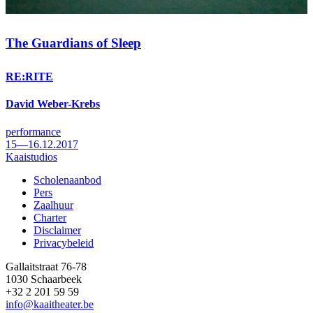
The Guardians of Sleep
RE:RITE
David Weber-Krebs
performance
15—16.12.2017
Kaaistudios
Scholenaanbod
Pers
Footer
Zaalhuur
Charter
Disclaimer
Privacybeleid
Gallaitstraat 76-78
1030 Schaarbeek
+32 2 201 59 59
info@kaaitheater.be