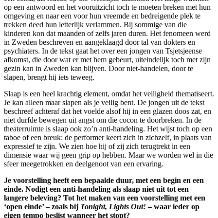
op een antwoord en het vooruitzicht toch te moeten breken met hun
omgeving en naar een voor hun vreemde en bedreigende plek te
trekken deed hun letterlijk verlammen. Bij sommige van die
kinderen kon dat maanden of zelfs jaren duren. Het fenomeen werd
in Zweden beschreven en aangeklaagd door tal van dokters en
psychiaters. In de tekst gaat het over een jongen van Tsjetsjeense
afkomst, die door wat er met hem gebeurt, uiteindelijk toch met zijn
gezin kan in Zweden kan blijven. Door niet-handelen, door te
slapen, brengt hij iets teweeg.
Slaap is een heel krachtig element, omdat het veiligheid thematiseert.
Je kan alleen maar slapen als je veilig bent. De jongen uit de tekst
beschreef achteraf dat het voelde alsof hij in een glazen doos zat, en
niet durfde bewegen uit angst om die cocon te doorbreken. In de
theaterruimte is slaap ook zo’n anti-handeling. Het wijst toch op een
taboe of een breuk: de performer keert zich in zichzelf, in plaats van
expressief te zijn. We zien hoe hij of zij zich terugtrekt in een
dimensie waar wij geen grip op hebben. Maar we worden wel in die
sfeer meegetrokken en deelgenoot van een ervaring.
Je voorstelling heeft een bepaalde duur, met een begin en een
einde. Nodigt een anti-handeling als slaap niet uit tot een
langere beleving? Tot het maken van een voorstelling met een
‘open einde’ – zoals bij
Tonight, Lights Out!
– waar ieder op
eigen tempo beslist wanneer het stopt?