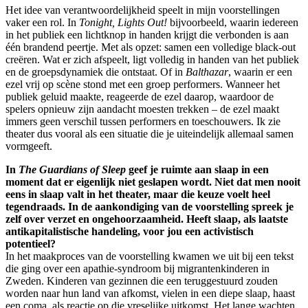
Het idee van verantwoordelijkheid speelt in mijn voorstellingen
vaker een rol. In
Tonight, Lights Out!
bijvoorbeeld, waarin iedereen
in het publiek een lichtknop in handen krijgt die verbonden is aan
één brandend peertje. Met als opzet: samen een volledige black-out
creëren. Wat er zich afspeelt, ligt volledig in handen van het publiek
en de groepsdynamiek die ontstaat. Of in
Balthazar
, waarin er een
ezel vrij op scène stond met een groep performers. Wanneer het
publiek geluid maakte, reageerde de ezel daarop, waardoor de
spelers opnieuw zijn aandacht moesten trekken – de ezel maakt
immers geen verschil tussen performers en toeschouwers. Ik zie
theater dus vooral als een situatie die je uiteindelijk allemaal samen
vormgeeft.
In
The Guardians of Sleep
geef je ruimte aan slaap in een
moment dat er eigenlijk niet geslapen wordt. Niet dat men nooit
eens in slaap valt in het theater, maar die keuze voelt heel
tegendraads. In de aankondiging van de voorstelling spreek je
zelf over verzet en ongehoorzaamheid. Heeft slaap, als laatste
antikapitalistische handeling, voor jou een activistisch
potentieel?
In het maakproces van de voorstelling kwamen we uit bij een tekst
die ging over een apathie-syndroom bij migrantenkinderen in
Zweden. Kinderen van gezinnen die een teruggestuurd zouden
worden naar hun land van afkomst, vielen in een diepe slaap, haast
een coma, als reactie op die vreselijke uitkomst. Het lange wachten