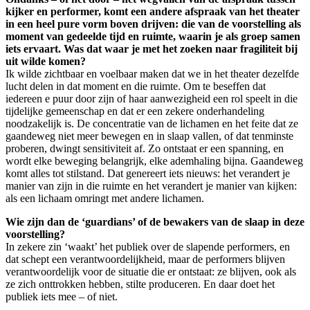
kijker en performer, komt een andere afspraak van het theater
in een heel pure vorm boven drijven: die van de voorstelling als
moment van gedeelde tijd en ruimte, waarin je als groep samen
iets ervaart. Was dat waar je met het zoeken naar fragiliteit bij
uit wilde komen?
Ik wilde zichtbaar en voelbaar maken dat we in het theater dezelfde
lucht delen in dat moment en die ruimte. Om te beseffen dat
iedereen e puur door zijn of haar aanwezigheid een rol speelt in die
tijdelijke gemeenschap en dat er een zekere onderhandeling
noodzakelijk is. De concentratie van de lichamen en het feite dat ze
gaandeweg niet meer bewegen en in slaap vallen, of dat tenminste
proberen, dwingt sensitiviteit af. Zo ontstaat er een spanning, en
wordt elke beweging belangrijk, elke ademhaling bijna. Gaandeweg
komt alles tot stilstand. Dat genereert iets nieuws: het verandert je
manier van zijn in die ruimte en het verandert je manier van kijken:
als een lichaam omringt met andere lichamen.
Wie zijn dan de ‘guardians’ of de bewakers van de slaap in deze
voorstelling?
In zekere zin ‘waakt’ het publiek over de slapende performers, en
dat schept een verantwoordelijkheid, maar de performers blijven
verantwoordelijk voor de situatie die er ontstaat: ze blijven, ook als
ze zich onttrokken hebben, stilte produceren. En daar doet het
publiek iets mee – of niet.