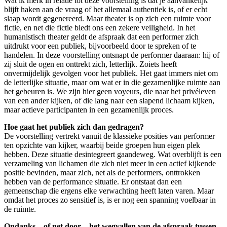
Wat ik merk in relatie tot deze voorstelling is dat je aanvankelijk
blijft haken aan de vraag of het allemaal authentiek is, of er echt
slaap wordt gegenereerd. Maar theater is op zich een ruimte voor
fictie, en net die fictie biedt ons een zekere veiligheid. In het
humanistisch theater geldt de afspraak dat een performer zich
uitdrukt voor een publiek, bijvoorbeeld door te spreken of te
handelen. In deze voorstelling ontsnapt de performer daaraan: hij of
zij sluit de ogen en onttrekt zich, letterlijk. Zoiets heeft
onvermijdelijk gevolgen voor het publiek. Het gaat immers niet om
de letterlijke situatie, maar om wat er in die gezamenlijke ruimte aan
het gebeuren is. We zijn hier geen voyeurs, die naar het privéleven
van een ander kijken, of die lang naar een slapend lichaam kijken,
maar actieve participanten in een gezamenlijk proces.
Hoe gaat het publiek zich dan gedragen?
De voorstelling vertrekt vanuit de klassieke posities van performer
ten opzichte van kijker, waarbij beide groepen hun eigen plek
hebben. Deze situatie desintegreert gaandeweg. Wat overblijft is een
verzameling van lichamen die zich niet meer in een actief kijkende
positie bevinden, maar zich, net als de performers, onttrokken
hebben van de performance situatie. Er ontstaat dan een
gemeenschap die ergens elke verwachting heeft laten varen. Maar
omdat het proces zo sensitief is, is er nog een spanning voelbaar in
de ruimte.
Ondanks – of net door – het wegvallen van de afspraak tussen