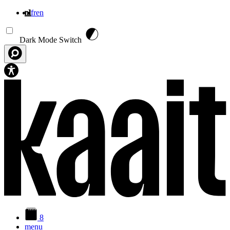
nl
fr
en
Overslaan en naar de inhoud gaan
Dark Mode Switch
8
menu