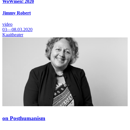
WoWmen! 2020
Jimmy Robert
video
03—08.03.2020
Kaaitheater
on Posthumanism