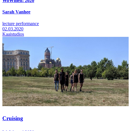
WoWmen! 2020
Sarah Vanhee
lecture performance
02.03.2020
Kaaistudios
Cruising