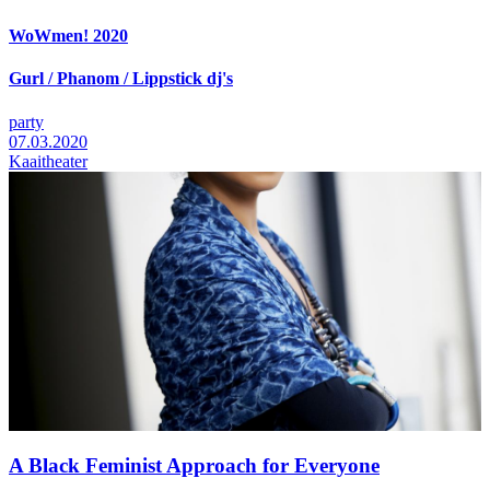
WoWmen! 2020
Gurl / Phanom / Lippstick dj's
party
07.03.2020
Kaaitheater
A Black Feminist Approach for Everyone