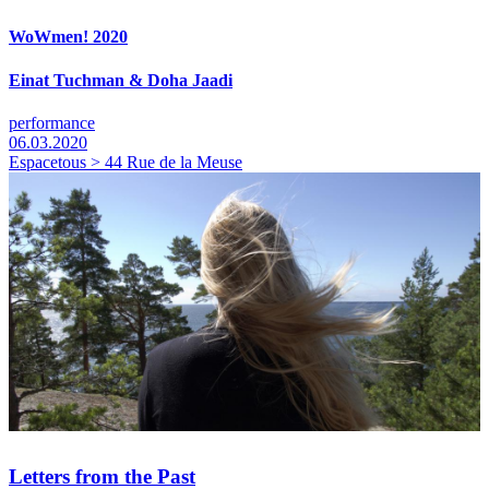
WoWmen! 2020
Einat Tuchman & Doha Jaadi
performance
06.03.2020
Espacetous > 44 Rue de la Meuse
Letters from the Past