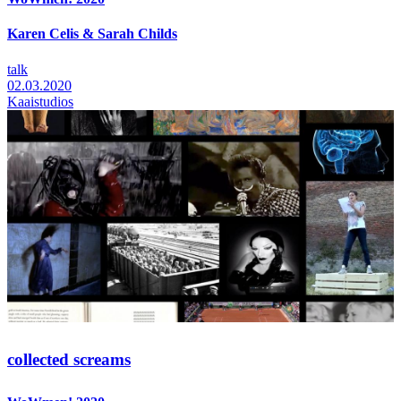
Karen Celis & Sarah Childs
talk
02.03.2020
Kaaistudios
collected screams