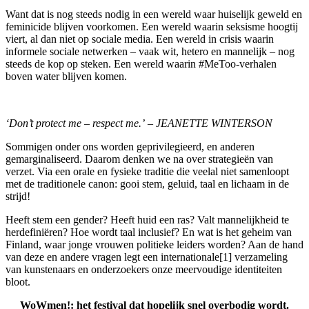
Want dat is nog steeds nodig in een wereld waar huiselijk geweld en
feminicide blijven voorkomen. Een wereld waarin seksisme hoogtij
viert, al dan niet op sociale media. Een wereld in crisis waarin
informele sociale netwerken – vaak wit, hetero en mannelijk – nog
steeds de kop op steken. Een wereld waarin #MeToo-verhalen
boven water blijven komen.
‘Don’t protect me – respect me.’ – JEANETTE WINTERSON
Sommigen onder ons worden geprivilegieerd, en anderen
gemarginaliseerd. Daarom denken we na over strategieën van
verzet. Via een orale en fysieke traditie die veelal niet samenloopt
met de traditionele canon: gooi stem, geluid, taal en lichaam in de
strijd!
Heeft stem een gender? Heeft huid een ras? Valt mannelijkheid te
herdefiniëren? Hoe wordt taal inclusief? En wat is het geheim van
Finland, waar jonge vrouwen politieke leiders worden? Aan de hand
van deze en andere vragen legt een internationale
[1]
verzameling
van kunstenaars en onderzoekers onze meervoudige identiteiten
bloot.
WoWmen!: het festival dat hopelijk snel overbodig wordt.