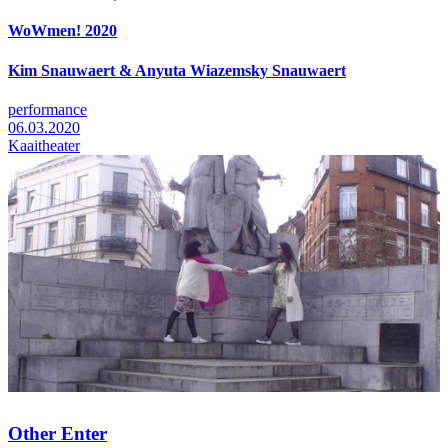
WoWmen! 2020
Kim Snauwaert & Anyuta Wiazemsky Snauwaert
performance
06.03.2020
Kaaitheater
Other Enter