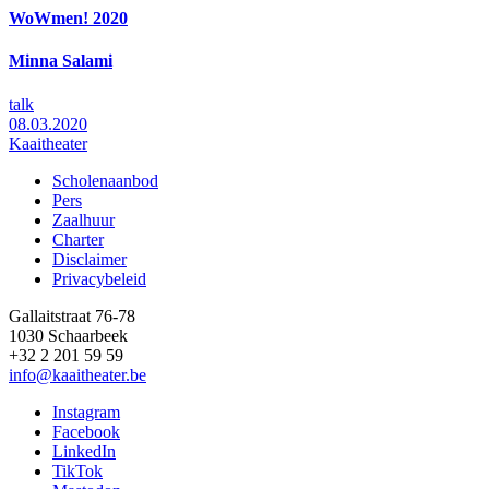
WoWmen! 2020
Minna Salami
talk
08.03.2020
Kaaitheater
Scholenaanbod
Pers
Footer
Zaalhuur
Charter
Disclaimer
Privacybeleid
Gallaitstraat 76-78
1030 Schaarbeek
+32 2 201 59 59
info@kaaitheater.be
Instagram
Facebook
LinkedIn
TikTok