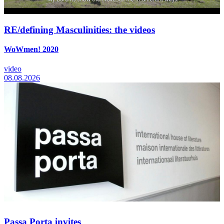
RE/defining Masculinities: the videos
WoWmen! 2020
video
08.08.2026
Passa Porta invites