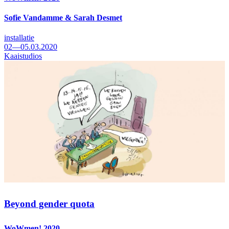
Sofie Vandamme & Sarah Desmet
installatie
02—05.03.2020
Kaaistudios
Beyond gender quota
WoWmen! 2020