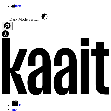
nl
fr
en
Overslaan en naar de inhoud gaan
Dark Mode Switch
8
menu