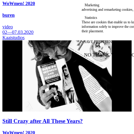
WoWmen! 2020
Marketing
advertising and remarketing cookies, 
buren
Statistics
These are cookies that enable us to
video
information solely to improve the con
their placement.
02—07.03.2020
Kaaistudios
SAVE PREFERENCES
NO THANK YOU
AC
WITHDRAW CONSEN
Still Crazy after All These Years?
WoWmen! 2020