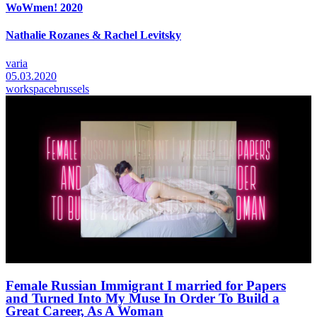
WoWmen! 2020
Nathalie Rozanes & Rachel Levitsky
varia
05.03.2020
workspacebrussels
Female Russian Immigrant I married for Papers
and Turned Into My Muse In Order To Build a
Great Career, As A Woman