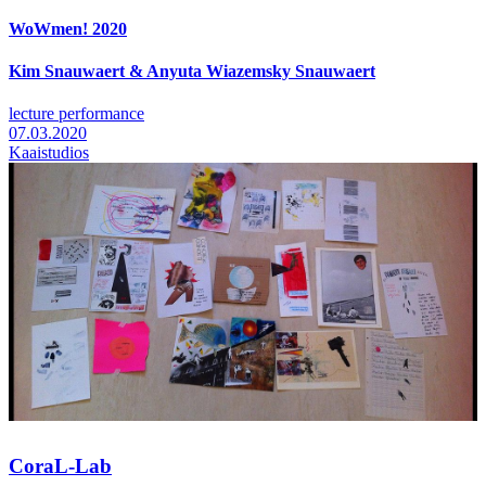
WoWmen! 2020
Kim Snauwaert & Anyuta Wiazemsky Snauwaert
lecture performance
07.03.2020
Kaaistudios
CoraL-Lab