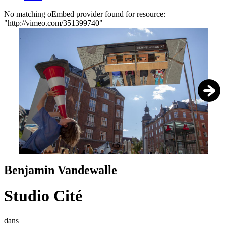
No matching oEmbed provider found for resource:
"http://vimeo.com/351399740"
Foutmelding
1
/
6
Benjamin Vandewalle
Studio Cité
dans