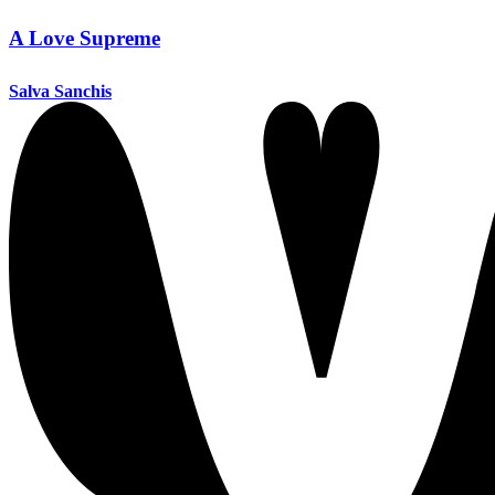
A Love Supreme
Salva Sanchis