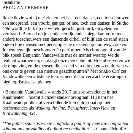
installatie
BELGIAN PREMIERE
Ik zie ik zie wat jij niet ziet en het is… een danser, een toeschouwer,
een stoeprand, een voorbijganger, of nee, toch een danser. In
Studio
Cité
wordt je blik op de wereld gericht, gestuurd, omgeleid en
verdraaid. Betreed op je eentje een rijdende spiegelkar, vorm met
andere toeschouwers een dansende cirkel, of blijf aan de rand staan
kijken hoe mensen met periscopische maskers op hun weg zoeken.
Je bent tegelijk toeschouwer én performer. Als choreograaf van de
blik speelt Benjamin Vandewalle met de manier waarop we de
realiteit waarnemen, en daagt onze perceptie uit. Hoe observeren we
de omgeving en de mensen die er deel van uitmaken – en durven we
ons over te geven aan nieuwe gezichtspunten? Met
Studio Cité
zet
Vandewalle een artistieke kermis neer die onverwachte ervaringen
biedt op Brusselse pleinen.
• Benjamin Vandewalle – sinds 2017 artist-in-residence in het
Kaaitheater – noemt zichzelf stadschoreograaf. Hij nam het
Kaaitheaterpubliek al verschillende keren de straat op met
performances als
Walking the line
,
Perisphere
,
Inter-View
en
Birdwatching 4x4
.
‘The public space is where conflicting points of view are confronted
without any possibility of a final reconciliation.’
– Chantal Mouffe