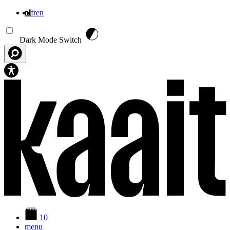
nl
fr
en
Overslaan en naar de inhoud gaan
Dark Mode Switch
10
menu