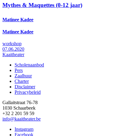
Mythes & Maquettes (0-12 jaar)
Matinee Kadee
Matinee Kadee
workshop
07.06.2020
Kaaitheater
Scholenaanbod
Pers
Footer
Zaalhuur
Charter
Disclaimer
Privacybeleid
Gallaitstraat 76-78
1030 Schaarbeek
+32 2 201 59 59
info@kaaitheater.be
Instagram
Facebook