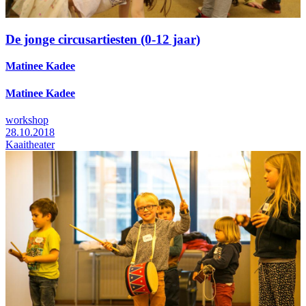
De jonge circusartiesten (0-12 jaar)
Matinee Kadee
Matinee Kadee
workshop
28.10.2018
Kaaitheater