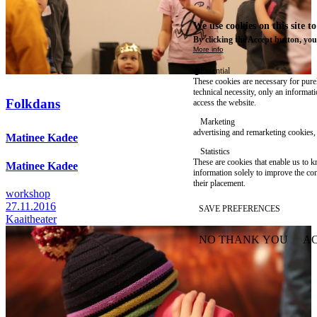
We use cookies on this site t
By clicking the Accept button, you
More info
Essential
These cookies are necessary for purel
technical necessity, only an informat
Folkdans
access the website.
Marketing
advertising and remarketing cookies, 
Matinee Kadee
Statistics
These are cookies that enable us to
Matinee Kadee
information solely to improve the con
their placement.
workshop
27.11.2016
SAVE PREFERENCES
Kaaitheater
NO THANK YOU
AC
WITHDRAW CONSEN