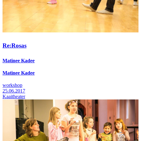
Re:Rosas
Matinee Kadee
Matinee Kadee
workshop
25.06.2017
Kaaitheater