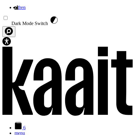
nl
fr
en
Overslaan en naar de inhoud gaan
Dark Mode Switch
6
menu