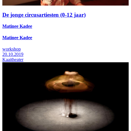
De jonge circusartiesten (0-12 jaar)
Matinee Kadee
Matinee Kadee
workshop
20.10.2019
Kaaitheater