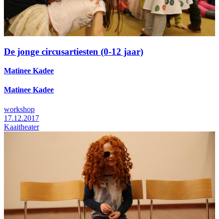
De jonge circusartiesten (0-12 jaar)
Matinee Kadee
Matinee Kadee
workshop
17.12.2017
Kaaitheater