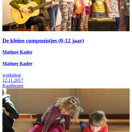
De kleine componistjes (0-12 jaar)
Matinee Kadee
Matinee Kadee
workshop
12.11.2017
Kaaitheater