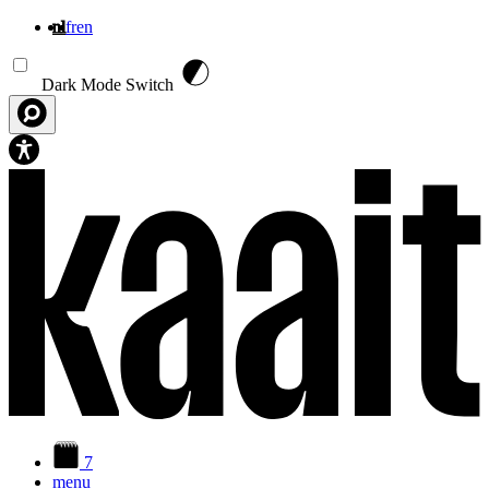
nl
fr
en
Overslaan en naar de inhoud gaan
Dark Mode Switch
7
menu