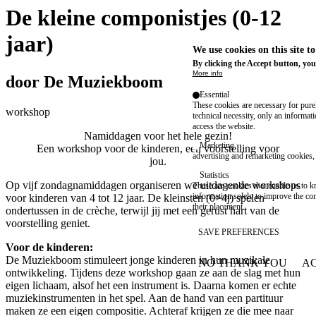
De kleine componistjes (0-12
jaar)
We use cookies on this site t
By clicking the Accept button, you
More info
door De Muziekboom
Essential
These cookies are necessary for purel
workshop
technical necessity, only an informat
access the website.
Namiddagen voor het hele gezin!
Marketing
Een workshop voor de kinderen, een voorstelling voor
advertising and remarketing cookies, 
jou.
Statistics
Op vijf zondagnamiddagen organiseren we uitdagende workshops
These are cookies that enable us to
information solely to improve the con
voor kinderen van 4 tot 12 jaar. De kleinsten (0>4j) spelen
their placement.
ondertussen in de crèche, terwijl jij met een gerust hart van de
voorstelling geniet.
SAVE PREFERENCES
Voor de kinderen:
De Muziekboom stimuleert jonge kinderen in hun muzikale
NO THANK YOU
AC
WITHDRAW CONSEN
ontwikkeling. Tijdens deze workshop gaan ze aan de slag met hun
eigen lichaam, alsof het een instrument is. Daarna komen er echte
muziekinstrumenten in het spel. Aan de hand van een partituur
maken ze een eigen compositie. Achteraf krijgen ze die mee naar