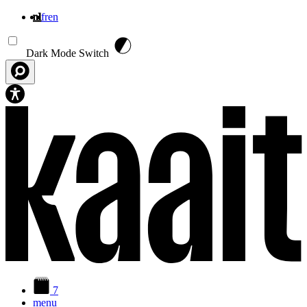
nl
fr
en
Overslaan en naar de inhoud gaan
Dark Mode Switch
7
menu