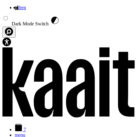
nl
fr
en
Overslaan en naar de inhoud gaan
Dark Mode Switch
7
menu