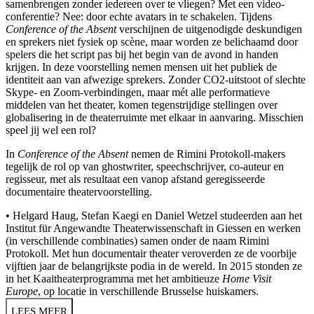
samenbrengen zonder iedereen over te vliegen? Met een video-
conferentie? Nee: door echte avatars in te schakelen. Tijdens
Conference of the Absent
verschijnen de uitgenodigde deskundigen
en sprekers niet fysiek op scène, maar worden ze belichaamd door
spelers die het script pas bij het begin van de avond in handen
krijgen. In deze voorstelling nemen mensen uit het publiek de
identiteit aan van afwezige sprekers. Zonder CO2-uitstoot of slechte
Skype- en Zoom-verbindingen, maar mét alle performatieve
middelen van het theater, komen tegenstrijdige stellingen over
globalisering in de theaterruimte met elkaar in aanvaring. Misschien
speel jij wel een rol?
In
Conference of the Absent
nemen de Rimini Protokoll-makers
tegelijk de rol op van ghostwriter, speechschrijver, co-auteur en
regisseur, met als resultaat een vanop afstand geregisseerde
documentaire theatervoorstelling.
• Helgard Haug, Stefan Kaegi en Daniel Wetzel studeerden aan het
Institut für Angewandte Theaterwissenschaft in Giessen en werken
(in verschillende combinaties) samen onder de naam Rimini
Protokoll. Met hun documentair theater veroverden ze de voorbije
vijftien jaar de belangrijkste podia in de wereld. In 2015 stonden ze
in het Kaaitheaterprogramma met het ambitieuze
Home Visit
Europe
, op locatie in verschillende Brusselse huiskamers.
LEES MEER