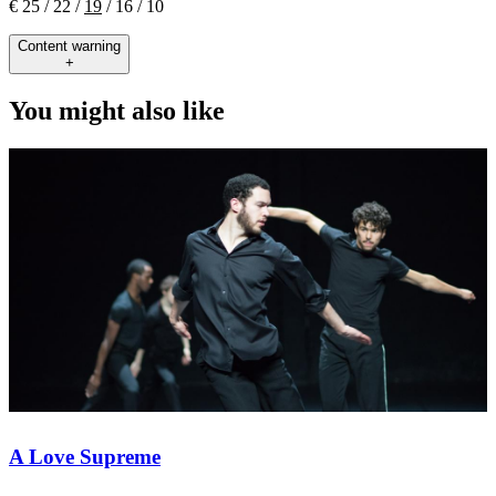
€ 25 / 22 /
19
/ 16 / 10
Content warning
+
You might also like
A Love Supreme