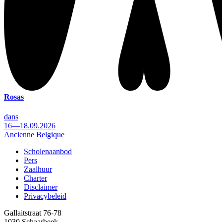
Rosas
dans
16—18.09.2026
Ancienne Belgique
Scholenaanbod
Pers
Footer
Zaalhuur
Charter
Disclaimer
Privacybeleid
Gallaitstraat 76-78
1030 Schaarbeek