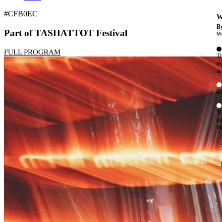
#CFB0EC
W
By
Part of TASHATTOT Festival
Mo
FULL PROGRAM
Th
te
ac
ad
Th
in
th