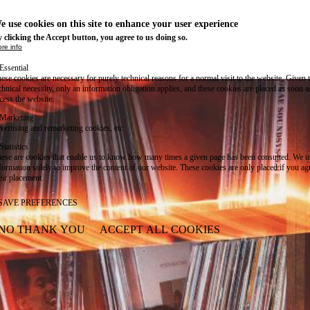
e use cookies on this site to enhance your user experience
 clicking the Accept button, you agree to us doing so.
re info
Essential
ese cookies are necessary for purely technical reasons for a normal visit to the website. Given 
chnical necessity, only an information obligation applies, and these cookies are placed as soon 
cess the website.
Marketing
vertising and remarketing cookies, etc.
Statistics
ese are cookies that enable us to know how many times a given page has been consulted. We us
formation solely to improve the content of our website. These cookies are only placed if you ag
eir placement.
SAVE PREFERENCES
NO THANK YOU
ACCEPT ALL COOKIES
WITHDRAW CONSENT