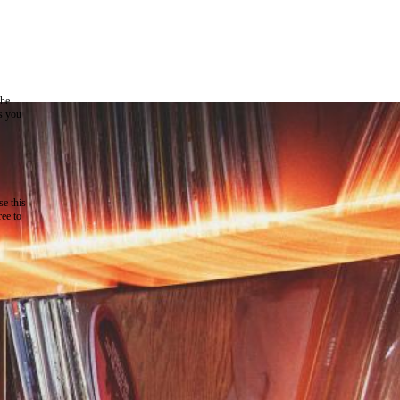
the
as you
e this
ree to