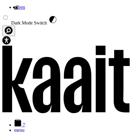
nl
fr
en
Overslaan en naar de inhoud gaan
Dark Mode Switch
7
menu