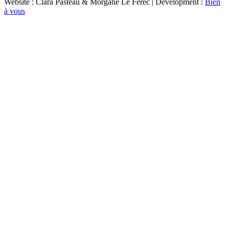
Website : Clara Pasteau & Morgane Le Ferec | Development :
Bien
à vous