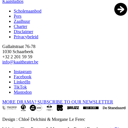
Kaaistudios
Scholenaanbod
Pers
Footer
Zaalhuur
Charter
Disclaimer
Privacybeleid
Gallaitstraat 76-78
1030 Schaarbeek
+32 2 201 59 59
info@kaaitheater.be
Instagram
Facebook
LinkedIn
TikTok
Mastodon
MORE DRAMA? SUBSCRIBE TO OUR NEWSLETTER
Design : Chloé Delchini & Morgane Le Ferec