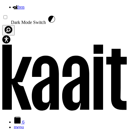
nl
fr
en
Overslaan en naar de inhoud gaan
Dark Mode Switch
6
menu