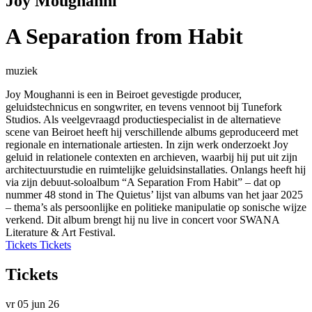
Joy Moughanni
A Separation from Habit
muziek
Joy Moughanni is een in Beiroet gevestigde producer,
geluidstechnicus en songwriter, en tevens vennoot bij Tunefork
Studios. Als veelgevraagd productiespecialist in de alternatieve
scene van Beiroet heeft hij verschillende albums geproduceerd met
regionale en internationale artiesten. In zijn werk onderzoekt Joy
geluid in relationele contexten en archieven, waarbij hij put uit zijn
architectuurstudie en ruimtelijke geluidsinstallaties. Onlangs heeft hij
via zijn debuut-soloalbum “A Separation From Habit” – dat op
nummer 48 stond in The Quietus’ lijst van albums van het jaar 2025
– thema’s als persoonlijke en politieke manipulatie op sonische wijze
verkend. Dit album brengt hij nu live in concert voor SWANA
Literature & Art Festival.
Tickets
Tickets
Tickets
vr 05 jun 26