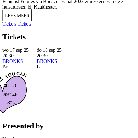
Feminist Futures via Buda, en vanaf 2023 zijn ze een van de 3
huisartiesten bij Kaaitheater.
LEES MEER
Tickets
Tickets
Tickets
wo 17 sep 25
do 18 sep 25
20:30
20:30
BRONKS
BRONKS
Past
Past
24€
12€
20€
14€
18*€
Presented by