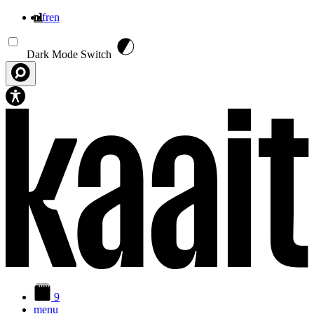
nl
fr
en
Overslaan en naar de inhoud gaan
Dark Mode Switch
9
menu