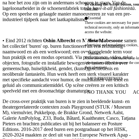
na hoe het zou zijn om in andermans schoenen te staan. Van de
By clicking the Accept button, you
lageloonarbeider in de schoenenfabriek tot de
have-it-all fashionista
.
More info
Op een speelse en gelaagde manier manoeuvreren ze van een pre-
Essential
industrieel tijdperk naar het laatkapitalisme.
These cookies are necessary for purel
technical necessity, only an informat
access the website.
• Eind 2012 richtten
Oshin Albrecht
en
Melissa Mabesoone
samen
Marketing
advertising and remarketing cookies, 
het collectief 'buren' op. buren functioneert als een zelfstandig
naamwoord en als een werkwoord; een overkoepelende term voor
Statistics
hun praktijk en een modus operandi. Via performance, video, tekst,
These are cookies that enable us to
objecten, fotografie en installatie bewegen ze tussen ideeën over
information solely to improve the con
their placement.
gemeenschap, huiselijkheid, gender, (kunst)geschiedenis en
neoliberale fantasieën. Hun werk heeft een sterk visueel karakter
SAVE PREFERENCES
met specifieke aandacht voor humor, de muzikaliteit van tekst en
geluid als communicatiemiddel. Op scène creëren ze een kritisch
speelveld met een droomachtige dramaturgie.
NO THANK YOU
AC
WITHDRAW CONSEN
De cross-over praktijk van buren is te zien in beeldende kunst- en
theatergerelateerde contexten zoals Playground (STUK / Museum
M), viernulvier, Pukkelpop, de Brakke Grond, Netwerk Aalst,
Galerie AmPolylog, Z33, Buda, Bâtard, Kaaitheater, Casco, Tatjana
Pieters en brachten publicaties uit bij het balanseer en Posture
Editions. 2016-2017 deed buren een postgraduaat op het HISK,
2020-2024 maakten ze deel uit van het Europese Netwerk Apap -