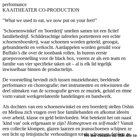
performance
KAAITHEATER CO-PRODUCTION
"What we used to eat, we now put on your feet!"
‘Schoenenwinkel' en 'boerderij' smelten samen tot een fictief
familiebedrijf. Schilderachtige taferelen portretteren een echte
schoenenboerderij
, waar schoenen worden geteeld, geoogst,
gebrandmerkt en verkocht. Aardappelen worden geruild voor
Buffalo’s die over de toonbank rollen. In burens eerste
groepsvoorstelling voor de black box, voeren ze als een team en
familie van vier specifieke taken uit – al is elk lid tegelijk
inwisselbaar binnen de productielijn.
De voorstelling bevindt zich tussen muziektheater, beeldende
performance en choreografie; met instrumenten en rekwisieten die
deel uitmaken van de scenografie geven ze muziek, geluid en ritme
vorm vanuit werkgerelateerde handelingen en bandwerk.
Als dochters van een schoenenwinkel en een boerderij stellen Oshin
en Melissa zich vragen over hoe familiebanden en afkomst ideeën
over arbeid, klasse en geld beïnvloeden. Wat betekent het om naast
'kind van' ook erfgenaam te zijn?
Homegrown
en
self-made
? Vanuit
een collectie klompen, glazen laarzen en jeansschoenen schijnen ze
een licht op fetisjistische verhoudingen tot de schoen en denken ze
We use cookies on this site t