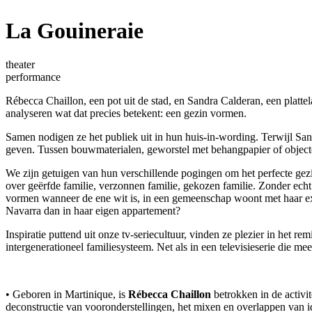
La Gouineraie
theater
performance
Rébecca Chaillon, een pot uit de stad, en Sandra Calderan, een platte
analyseren wat dat precies betekent: een gezin vormen.
Samen nodigen ze het publiek uit in hun huis-in-wording. Terwijl Sa
geven. Tussen bouwmaterialen, geworstel met behangpapier of objecten
We zijn getuigen van hun verschillende pogingen om het perfecte gezi
over geërfde familie, verzonnen familie, gekozen familie. Zonder ech
vormen wanneer de ene wit is, in een gemeenschap woont met haar ex, k
Navarra dan in haar eigen appartement?
Inspiratie puttend uit onze tv-seriecultuur, vinden ze plezier in het re
intergenerationeel familiesysteem. Net als in een televisieserie die m
• Geboren in Martinique, is
Rébecca Chaillon
betrokken in de activit
deconstructie van vooronderstellingen, het mixen en overlappen van i