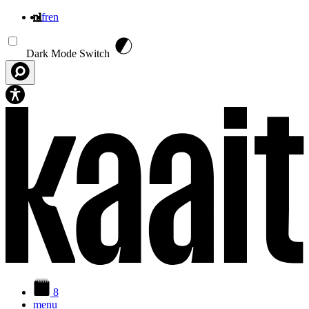
nl
fr
en
Overslaan en naar de inhoud gaan
Dark Mode Switch
8
menu