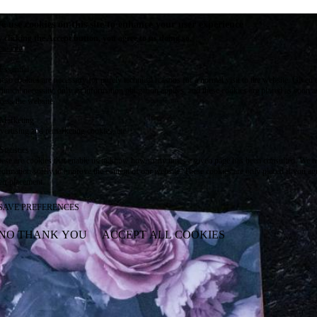
e use cookies on this site to enhance your user experience
 clicking the Accept button, you agree to us doing so.
re info
Essential
ese cookies are necessary for purely technical reasons for a normal visit to the website. Given 
chnical necessity, only an information obligation applies, and these cookies are placed as soon 
cess the website.
Marketing
vertising and remarketing cookies, etc.
Statistics
ese are cookies that enable us to know how many times a given page has been consulted. We us
formation solely to improve the content of our website. These cookies are only placed if you ag
eir placement.
SAVE PREFERENCES
NO THANK YOU
ACCEPT ALL COOKIES
WITHDRAW CONSENT