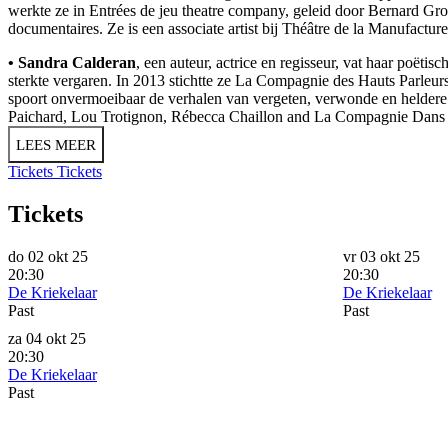
werkte ze in Entrées de jeu theatre company, geleid door Bernard Gros
documentaires. Ze is een associate artist bij Théâtre de la Manufact
• Sandra Calderan
, een auteur, actrice en regisseur, vat haar poëti
sterkte vergaren. In 2013 stichtte ze La Compagnie des Hauts Parleu
spoort onvermoeibaar de verhalen van vergeten, verwonde en helde
Paichard, Lou Trotignon, Rébecca Chaillon and La Compagnie Dans 
LEES MEER
Tickets
Tickets
Tickets
do 02 okt 25
vr 03 okt 25
20:30
20:30
De Kriekelaar
De Kriekelaar
Past
Past
za 04 okt 25
20:30
De Kriekelaar
Past