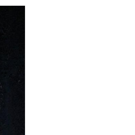
the
as you
e this
ree to