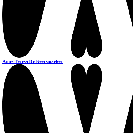
Anne Teresa De Keersmaeker