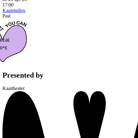
17:00
Kaaistudios
Past
€
14€
0*€
Presented by
Kaaitheater