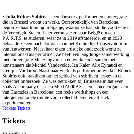
•
Júlia Rúbies Subirós
is een danseres, performer en choreografe
die in Brussel woont en werkt. Oorspronkelijk van Barcelona,
begon ze haar training in Spanje, waarna ze haar studie voortzette in
de Verenigde Staten. Later verhuisde ze naar België om aan
P.A.R.T.S. te studeren, waar ze in 2019 afstudeerde, en in 2020
behaalde ze een bachelor dans aan het Koninklijk Conservatorium
van Antwerpen. Naast haar eigen artistieke onderzoek werkt ze
internationaal als performer. Ze heeft een langdurige samenwerking
met choreografe Mette Ingvartsen en werkte ook samen met
kunstenaars als Michiel Vandevelde, Ian Kaler, Alix Eynaudi en
Georgia Vardarou. Naast haar werk als performer ontwikkelt Rúbies
Subirós ook praktijken op het gebied van schrijven, lesgeven en
collectief onderzoek. Ze was betrokken bij Brusselse initiatieven
zoals Accompany Class en MOTA000BXL, en is medeorganisator
van Cascades in Barcelona, een reeks workshops en een
intergenerationele ruimte voor collectief leren en artistiek
experimenteren.
Tickets
Tickets
Tickets
zo 26 apr 26