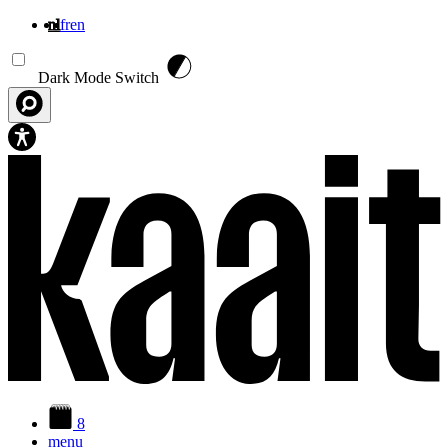
nl
fr
en
Overslaan en naar de inhoud gaan
Dark Mode Switch
8
menu