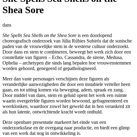
Shea Sore
dans
She Spells Sea Shells on the Shea Sore
is een doorlopend
choreografisch onderzoek van Júlia Rúbies Subirós dat de sonische
paden van de vrouwelijke stem in de westerse cultuur onderzoekt.
Door dans en stem te combineren, beweegt het werk zich door een
constellatie van figuren – Echo, Cassandra, de sirene, Medusa,
Ophelia – archetypen die sinds lang bepalen hoe vrouwenstemmen
worden gehoord, genegeerd of gepathologiseerd.
Meer dan vaste personages verschijnen deze figuren als
veranderlijke aanwezigheden die door een instabiele verteller heen
gaan, en tot uiting komen via beweging, adem, spraak en zang.
Door middel van dans, stem en geluid opent het werk een ruimte
waarin overgeërfde figuren worden bewoond, gefragmenteerd en
weerklonken, waardoor zowel het geweld dat in hen verankerd zit
als hun latente, ontwrichtende kracht wordt onthuld.
Deze openbare presentatie markeert het einde van een
onderzoeksfase en de overgang naar productie, en biedt een glimp
van een werk dat nog in ontwikkeling is.