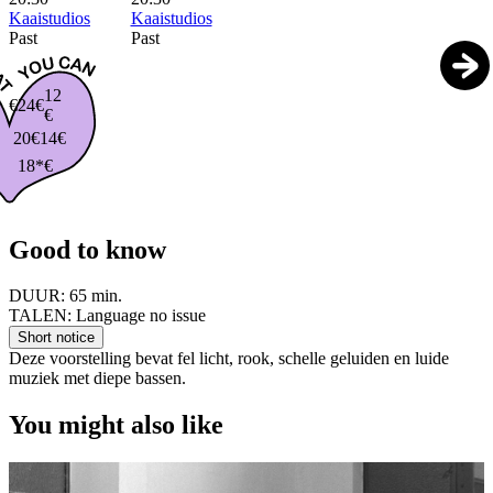
Kaaistudios
Kaaistudios
Past
Past
12
€24€
€
20€
14€
18*€
Good to know
DUUR:
65 min.
TALEN:
Language no issue
Short notice
Deze voorstelling bevat fel licht, rook, schelle geluiden en luide
muziek met diepe bassen.
You might also like