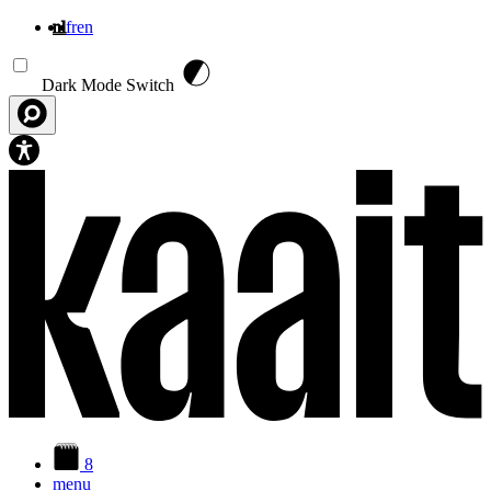
nl
fr
en
Overslaan en naar de inhoud gaan
Dark Mode Switch
8
menu