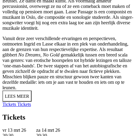
Brussel. Ze danst en maakt kunst. Als voormalig amateur
percussionist, overweegt ze nu of ze een comeback moet maken of
volledig op pensioen moet gaan. Lasse Passage is een componist en
muzikant in Oslo, die compositie en sonologie studeerde. Als singer-
songwriter voegt hij nog een extra laag toe aan zijn heerlijk diverse
muzikale identiteit.
Vanuit deze zeer verschillende ervaringen en perspectieven,
ontmoeten Ingrid en Lasse elkaar in een plek van onderhandeling,
aan de grenzen van hun respectievelijke expertise. Als resultaat
glibbert
No Dreams, No Gold
gemakkelijk tussen een breed scala
van genres: van erotische hoorspelen tot hybride lezingen en talloze
‘one-man-bands'. De twee stappen af van het autobiografische en
geven zichzelf de opdracht af te dwalen naar fictieve plekken.
Misschien blijken pauze en structuur gewoon twee kanten van
dezelfde medaille: iets om je aan vast te houden en iets om op te
leunen.
LEES MEER
Tickets
Tickets
Tickets
vr 13 mrt 26
za 14 mrt 26
20:30
20:30