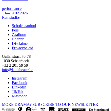
performance
13—14.02.2026
Kaaistudios
Scholenaanbod
Pers
Footer
Zaalhuur
Charter
Disclaimer
Privacybeleid
Gallaitstraat 76-78
1030 Schaarbeek
+32 2 201 59 59
info@kaaitheater.be
Instagram
Facebook
LinkedIn
TikTok
Mastodon
MORE DRAMA? SUBSCRIBE TO OUR NEWSLETTER