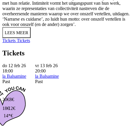
met hun relatie. Intimiteit vormt het uitgangspunt van hun werk,
waarin ze representaties van collectiviteit nastreven die de
overheersende manieren waarop we over onszelf vertellen, uitdagen.
‘Narrarse es cuidarse’, zo luidt hun motto: over onszelf vertellen is
ook voor onszelf (en de ander) zorgen’.
LEES MEER
Tickets
Tickets
Tickets
do 12 feb 26
vr 13 feb 26
18:00
20:00
la Balsamine
la Balsamine
Past
Past
20€
8€
18€
12€
14*€