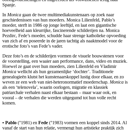
Spanje.
In
Monica
gaan de twee multimediakunstenaars op zoek naar
geschiedenissen van hun moeders. Monica Lilienfeld, Pablo’s
moeder, sterft in 1986 op jonge leeftijd, en laat een gigantische
hoeveelheid aan kleurrijke, fascinerende schilderijen na. Monica
Pezdirc, Fede’s moeder, schudde haar strenge katholieke opvoeding
van zich af en poseerde in de jaren tachtig als naaktmodel voor de
erotische foto’s van Fede’s vader.
Deze foto’s en de schilderijen vormen de visuele bouwstenen voor
de voorstelling, een waaier aan performance, dans, video en muziek.
Hoewel ze gaat over hun moeders, zien Lilienfeld en Vladimir
Monica
wellicht als hun gezamenlijke ‘dochter’. Traditionele
genealogieën klutst het kunstenaarskoppel lustig door elkaar, en zo
weven ze een web van niet-heteronormatief moederschap.
Monica
is
als een ‘telenovela’, waarin oorlogen, migratie en klassiek
patriarchale verhalen naast elkaar bestaan – maar waar ook, en
vooral – de verhalen die werden uitgegumd tot hun volle recht
komen.
• Pablo
(°1981) en
Fede
(°1983) vormen een koppel sinds 2014. Al
vanaf de start van hun relatie, vermengt hun artistieke praktijk zich