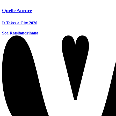
Quelle Aurore
It Takes a City 2026
Soa Ratsifandrihana