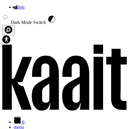
nl
fr
en
Overslaan en naar de inhoud gaan
Dark Mode Switch
6
menu