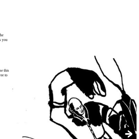
the
as you
e this
ree to