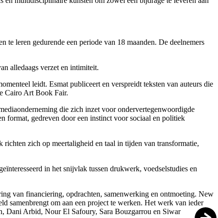
s en multidisciplinaire kunsten om zowel een bijdrage te leveren aan
n te leren gedurende een periode van 18 maanden. De deelnemers
an alledaags verzet en intimiteit.
momenteel leidt. Esmat publiceert en verspreidt teksten van auteurs die
de Cairo Art Book Fair.
en mediaonderneming die zich inzet voor ondervertegenwoordigde
format, gedreven door een instinct voor sociaal en politiek
ichten zich op meertaligheid en taal in tijden van transformatie,
geïnteresseerd in het snijvlak tussen drukwerk, voedselstudies en
dering van financiering, opdrachten, samenwerking en ontmoeting. New
reld samenbrengt om aan een project te werken. Het werk van ieder
n, Dani Arbid, Nour El Safoury, Sara Bouzgarrou en Siwar