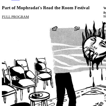
Part of Mophradat's Read the Room Festival
W
By
Mo
FULL PROGRAM
Th
te
ac
ad
Th
in
th