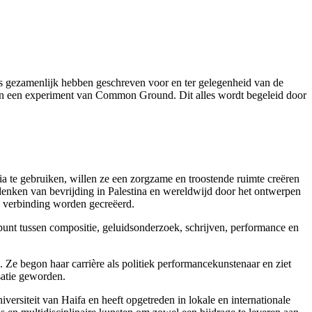
s gezamenlijk hebben geschreven voor en ter gelegenheid van de
 in een experiment van Common Ground. Dit alles wordt begeleid door
ia te gebruiken, willen ze een zorgzame en troostende ruimte creëren
denken van bevrijding in Palestina en wereldwijd door het ontwerpen
 en verbinding worden gecreëerd.
spunt tussen compositie, geluidsonderzoek, schrijven, performance en
. Ze begon haar carrière als politiek performancekunstenaar en ziet
isatie geworden.
iversiteit van Haifa en heeft opgetreden in lokale en internationale