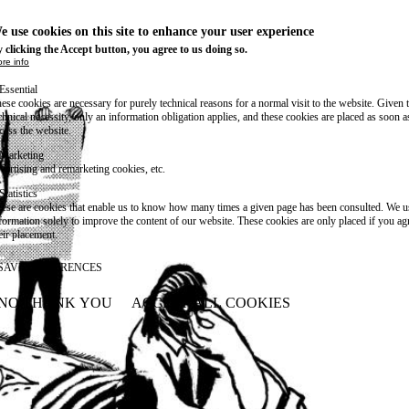
e use cookies on this site to enhance your user experience
 clicking the Accept button, you agree to us doing so.
re info
Essential
ese cookies are necessary for purely technical reasons for a normal visit to the website. Given 
chnical necessity, only an information obligation applies, and these cookies are placed as soon 
cess the website.
Marketing
vertising and remarketing cookies, etc.
Statistics
ese are cookies that enable us to know how many times a given page has been consulted. We us
formation solely to improve the content of our website. These cookies are only placed if you ag
eir placement.
SAVE PREFERENCES
NO THANK YOU
ACCEPT ALL COOKIES
WITHDRAW CONSENT