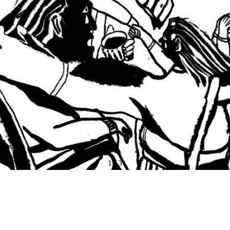
1
/
3