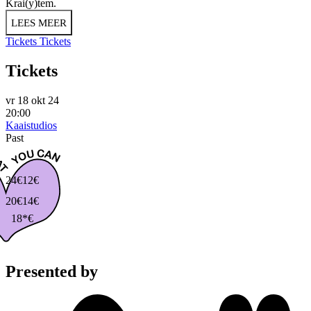
Krai(y)tem.
LEES MEER
Tickets
Tickets
Tickets
vr 18 okt 24
20:00
Kaaistudios
Past
24€
12€
20€
14€
18*€
Presented by