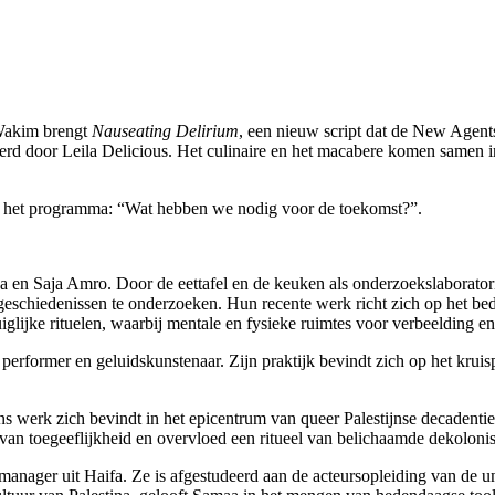
 Wakim brengt
Nauseating Delirium
, een nieuw script dat de New Agent
erd door Leila Delicious. Het culinaire en het macabere komen samen
or het programma: “Wat hebben we nodig voor de toekomst?”.
da en Saja Amro. Door de eettafel en de keuken als onderzoekslaborator
eschiedenissen te onderzoeken. Hun recente werk richt zich op het be
uiglijke rituelen, waarbij mentale en fysieke ruimtes voor verbeelding
performer en geluidskunstenaar. Zijn praktijk bevindt zich op het krui
ens werk zich bevindt in het epicentrum van queer Palestijnse decadentie
en van toegeeflijkheid en overvloed een ritueel van belichaamde dekolon
 manager uit Haifa. Ze is afgestudeerd aan de acteursopleiding van de un