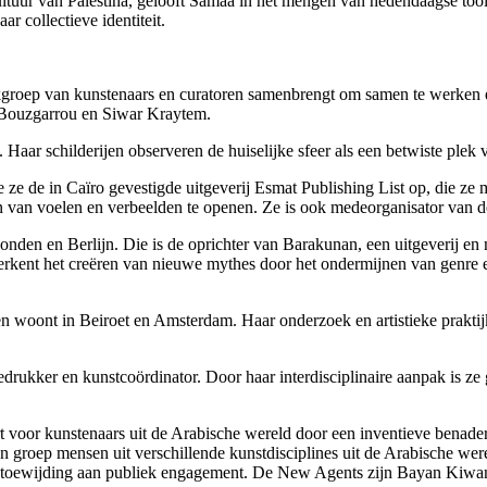
ultuur van Palestina, gelooft Samaa in het mengen van hedendaagse tool
aar collectieve identiteit.
groep van kunstenaars en curatoren samenbrengt om samen te werken e
a Bouzgarrou en Siwar Kraytem.
ar schilderijen observeren de huiselijke sfeer als een betwiste plek v
e ze de in Caïro gevestigde uitgeverij Esmat Publishing List op, die ze 
n van voelen en verbeelden te openen. Ze is ook medeorganisator van 
 Londen en Berlijn. Die is de oprichter van Barakunan, een uitgeverij 
kent het creëren van nieuwe mythes door het ondermijnen van genre en 
 woont in Beiroet en Amsterdam. Haar onderzoek en artistieke praktijk r
drukker en kunstcoördinator. Door haar interdisciplinaire aanpak is ze 
ert voor kunstenaars uit de Arabische wereld door een inventieve bena
 groep mensen uit verschillende kunstdisciplines uit de Arabische we
 en toewijding aan publiek engagement. De New Agents zijn Bayan Kiwa