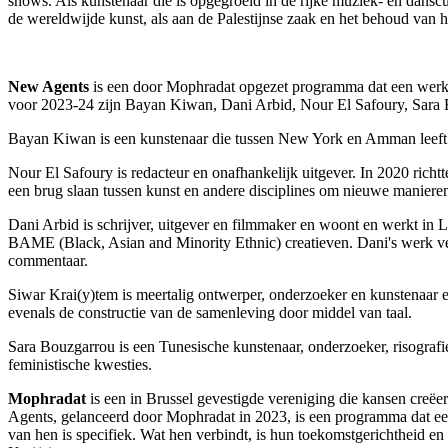
shows. Als kunstenaar die is opgegroeid in de rijke muziek- en dansc
de wereldwijde kunst, als aan de Palestijnse zaak en het behoud van h
New Agents
is een door Mophradat opgezet programma dat een werk
voor 2023-24 zijn Bayan Kiwan, Dani Arbid, Nour El Safoury, Sar
Bayan Kiwan is een kunstenaar die tussen New York en Amman leeft. Ha
Nour El Safoury is redacteur en onafhankelijk uitgever. In 2020 richtt
een brug slaan tussen kunst en andere disciplines om nieuwe maniere
Dani Arbid is schrijver, uitgever en filmmaker en woont en werkt in
BAME (Black, Asian and Minority Ethnic) creatieven. Dani's werk ver
commentaar.
Siwar Krai(y)tem is meertalig ontwerper, onderzoeker en kunstenaar en
evenals de constructie van de samenleving door middel van taal.
Sara Bouzgarrou is een Tunesische kunstenaar, onderzoeker, risografie
feministische kwesties.
Mophradat
is een in Brussel gevestigde vereniging die kansen creë
Agents, gelanceerd door Mophradat in 2023, is een programma dat een
van hen is specifiek. Wat hen verbindt, is hun toekomstgerichtheid