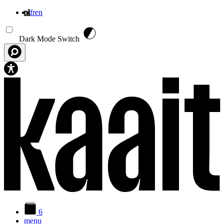
nl
fr
en
Overslaan en naar de inhoud gaan
Dark Mode Switch
6
menu