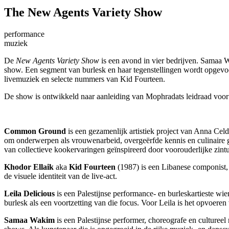
The New Agents Variety Show
performance
muziek
De
New Agents Variety Show
is een avond in vier bedrijven. Samaa
show. Een segment van burlesk en haar tegenstellingen wordt opgevo
livemuziek en selecte nummers van Kid Fourteen.
De show is ontwikkeld naar aanleiding van Mophradats leidraad vo
Common Ground
is een gezamenlijk artistiek project van Anna Cel
om onderwerpen als vrouwenarbeid, overgeërfde kennis en culinaire g
van collectieve kookervaringen geïnspireerd door voorouderlijke zint
Khodor Ellaik
aka
Kid Fourteen
(1987) is een Libanese componist, 
de visuele identiteit van de live-act.
Leila Delicious
is een Palestijnse performance- en burleskartieste wi
burlesk als een voortzetting van die focus. Voor Leila is het opvoer
Samaa Wakim
is een Palestijnse performer, choreografe en cultureel