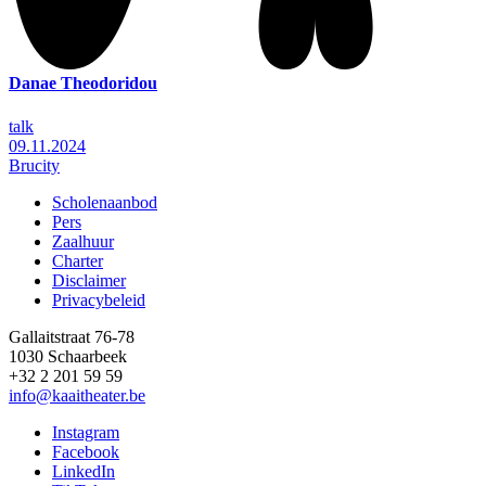
Danae Theodoridou
talk
09.11.2024
Brucity
Scholenaanbod
Pers
Footer
Zaalhuur
Charter
Disclaimer
Privacybeleid
Gallaitstraat 76-78
1030 Schaarbeek
+32 2 201 59 59
info@kaaitheater.be
Instagram
Facebook
LinkedIn