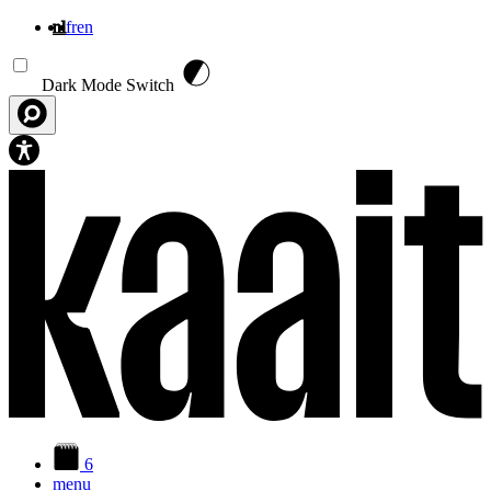
nl
fr
en
Overslaan en naar de inhoud gaan
Dark Mode Switch
6
menu