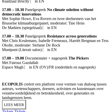
Raadzaal Brucity ⎸ in EN
17.00 – 18.30
Panelgesprek
No climate solution without
democratic innovations
Met
Sophie Howe
,
Eva Rovers
en twee deelnemers van het
Brusselse klimaatburgerpanel, moderator: Tine Hens
De Markten (spiegelzaal) ⎸ in EN
17.00 – 18.30
Panelgesprek
Resistance across generations
Met
Chris Keulemans
,
Isabelle Fremeaux
,
Harriët Bergman
en
Tess
Okolie
, moderatie: Stefanie De Bock
Muntpunt (Literair salon) ⎸ in EN
17.00 – 19.00
Documentaire + nagesprek
The Pickers
Met
Fairouz Gazdallah
Espace Magh ⎸ in EN (OV)/FR (ondertitels en nagesprek)
ECOPOLIS
creëert een platform voor vormen van dialoog tussen
auteurs, wetenschappers, doeners, activisten en kunstenaars over
verantwoordelijkheid en betrokkenheid, over generaties en
landsgrenzen heen.
LEES MEER
Tickets
Tickets