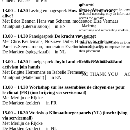
Cinema Palace ⎸ in EN
Essential
These cookies are necessary for purel
13.00 – 14.30
Lezing en nagesprek
How to keep democracy
technical necessity, only an informat
alive?
access the website.
Met
Erica Benner
,
Hans van Scha
ren, moderator: Elze Vermaas
Marketing
Muntpunt (Literair salon) ⎸ in EN
advertising and remarketing cookies, 
13.00 – 14.30
Panelgesprek
De kracht van verzet
Statistics
Met
Chris Keulemans
,
Nozizwe Dube
,
Hind Fraihi
,
Stefanie
These are cookies that enable us to
Parisius-Sewotaroeno
, moderator:
Eveline van Rijswijk
information solely to improve the con
their placement.
De Markten (spiegelzaal) ⎸ in NL
13.00 – 14.30
Panelgesprek
Joyful and effective. When art and
SAVE PREFERENCES
activism join hands
Met
Brigitte Herremans
en
Isabelle Fremeaux
NO THANK YOU
AC
WITHDRAW CONSEN
Muntpunt (Mallemunt) ⎸ in EN
13.00 – 14.30
Workshop sur les assemblées de citoyen·nes pour
le climat (FR) (inschrijving via servicemail)
Met
Merlijn de Rijcke
De Markten (zolder) ⎸ in FR
15.00 – 16.30
Workshop
Klimaatburgerpanels (NL) (inschrijving
via servicemail)
Met
Merlijn de Rijcke
De Markten (zolder) ⎸ in NL