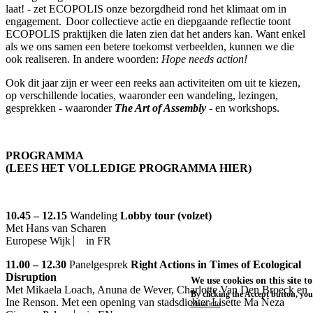
laat! - zet ECOPOLIS onze bezorgdheid rond het klimaat om in
engagement. Door collectieve actie en diepgaande reflectie toont
ECOPOLIS praktijken die laten zien dat het anders kan. Want enkel
als we ons samen een betere toekomst verbeelden, kunnen we die
ook realiseren. In andere woorden:
Hope needs action!
Ook dit jaar zijn er weer een reeks aan activiteiten om uit te kiezen,
op verschillende locaties, waaronder een wandeling, lezingen,
gesprekken - waaronder
The Art of Assembly
- en workshops.
PROGRAMMA
(LEES HET VOLLEDIGE PROGRAMMA HIER)
10.45 – 12.15
Wandeling
Lobby tour (volzet)
Met
Hans van Scharen
Europese Wijk ⎸ in FR
11.00 – 12.30
Panelgesprek
Right Actions in Times of Ecological
Disruption
We use cookies on this site t
Met
Mikaela Loach
,
Anuna de Wever
,
Charlotte Van Den Broeck
en
By clicking the Accept button, you
Ine Renson. Met een opening van stadsdichter Lisette Ma Neza
More info