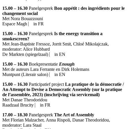
15.00 – 16.30
Panelgesprek
Bon appétit : des ingrédients pour le
changement social
Met
Nora Bouazzouni
Espace Magh ⎸ in FR
15.00 – 16.30
Panelgesprek
Is the energy transition a
smokescreen?
Met
Jean-Baptiste Fressoz
,
Jorrit Smit
,
Chloé Mikolajczak
,
moderator: Alice Hubbard
De Markten (spiegelzaal) ⎸ in EN
15.00 – 16.30
Boekpresentatie
Enough
Met de auteurs Lara Ferrante en Dirk Holemans
Muntpunt (Literair salon) ⎸ in EN
15.00 – 16.30
Participatief project
La pratique de la démocratie /
An Attempt to Devise a Democratic Assembly (sur la pratique
de l’assemblée, 2023) (inschrijving via servicemail)
Met
Danae Theodoridou
Raadzaal Brucity ⎸ in FR
17.00 – 18.30
Panelgesprek
The Art of Assembly
Met
Florian Malzacher
,
Anna Rispoli
,
Danae Theodoridou
,
moderator:
Lara Staal