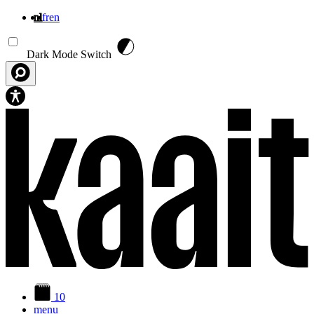
nl
fr
en
Overslaan en naar de inhoud gaan
Dark Mode Switch
10
menu