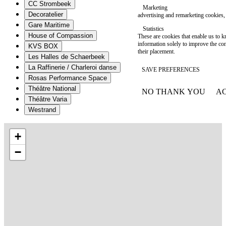
CC Strombeek
Marketing
Decoratelier
advertising and remarketing cookies, 
Gare Maritime
Statistics
House of Compassion
These are cookies that enable us to
information solely to improve the con
KVS BOX
their placement.
Les Halles de Schaerbeek
La Raffinerie / Charleroi danse
SAVE PREFERENCES
Rosas Performance Space
Théâtre National
NO THANK YOU
AC
WITHDRAW CONSEN
Théâtre Varia
Westrand
+
−