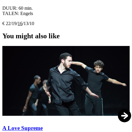
DUUR:
60 min.
TALEN:
Engels
€ 22/19/
16
/13/10
You might also like
A Love Supreme