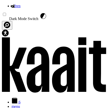
nl
fr
en
Overslaan en naar de inhoud gaan
Dark Mode Switch
6
menu