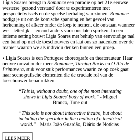
Lígia Soares brengt in
Romance
een parodie op het 21e-eeuwse
westerse 'gezond verstand' door te experimenteren met
perspectiefwissels en de speelse herhaling van zinnen.
Romance
nodigt je uit om de komische spanning en het gevoel van
herkenning of afkeer onder de loep te nemen, die ontstaan wanneer
we – letterlijk – iemand anders voor ons laten spreken. In een
intieme setting bouwt Lígia Soares met behulp van eenvoudige taal
een band op met de toeschouwers en laat ons zo nadenken over de
manier waarop we als individu denken binnen een groep.
• Lígia Soares is een Portugese choreografe en theaterauteur. Haar
oeuvre omvat onder meer
Romance
,
Turning Backs
en
O Ato de
Primavera
, stuk voor stuk performances waarin ze op zoek gaat
naar scenografische elementen die de cruciale rol van de
toeschouwer benadrukken.
“This is, without a doubt, one of the most interesting
shows in Lígia Soares' body of work.”
- Miguel
Branco, Time out
“This solo is not about interactive theatre, but about
including the spectator in the creation of a theatrical
world.”
- Maria João Guardão, Diário de Notícias
LEES MEER