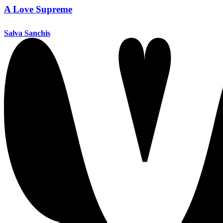
A Love Supreme
Salva Sanchis