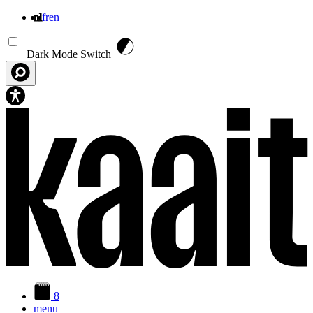
nl
fr
en
Overslaan en naar de inhoud gaan
Dark Mode Switch
8
menu