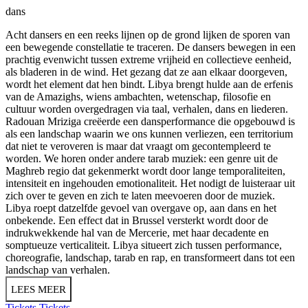
dans
Acht dansers en een reeks lijnen op de grond lijken de sporen van
een bewegende constellatie te traceren. De dansers bewegen in een
prachtig evenwicht tussen extreme vrijheid en collectieve eenheid,
als bladeren in de wind. Het gezang dat ze aan elkaar doorgeven,
wordt het element dat hen bindt. Libya brengt hulde aan de erfenis
van de Amazighs, wiens ambachten, wetenschap, filosofie en
cultuur worden overgedragen via taal, verhalen, dans en liederen.
Radouan Mriziga creëerde een dansperformance die opgebouwd is
als een landschap waarin we ons kunnen verliezen, een territorium
dat niet te veroveren is maar dat vraagt om gecontempleerd te
worden. We horen onder andere tarab muziek: een genre uit de
Maghreb regio dat gekenmerkt wordt door lange temporaliteiten,
intensiteit en ingehouden emotionaliteit. Het nodigt de luisteraar uit
zich over te geven en zich te laten meevoeren door de muziek.
Libya roept datzelfde gevoel van overgave op, aan dans en het
onbekende. Een effect dat in Brussel versterkt wordt door de
indrukwekkende hal van de Mercerie, met haar decadente en
somptueuze verticaliteit. Libya situeert zich tussen performance,
choreografie, landschap, tarab en rap, en transformeert dans tot een
landschap van verhalen.
LEES MEER
Tickets
Tickets