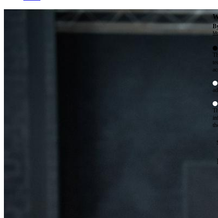
W
By
Mo
Th
te
ac
ad
Th
in
th