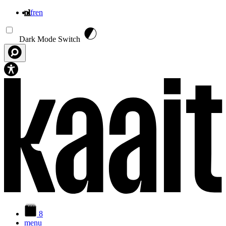
nl
fr
en
Overslaan en naar de inhoud gaan
Dark Mode Switch
8
menu