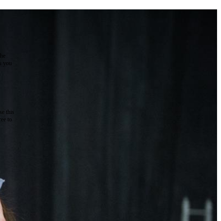
the
as you
e this
ree to