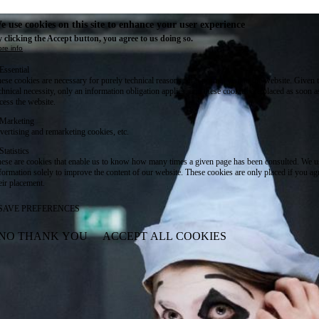
e use cookies on this site to enhance your user experience
 clicking the Accept button, you agree to us doing so.
re info
Essential
ese cookies are necessary for purely technical reasons for a normal visit to the website. Given 
chnical necessity, only an information obligation applies, and these cookies are placed as soon 
cess the website.
Marketing
vertising and remarketing cookies, etc.
Statistics
ese are cookies that enable us to know how many times a given page has been consulted. We us
formation solely to improve the content of our website. These cookies are only placed if you ag
eir placement.
SAVE PREFERENCES
NO THANK YOU
ACCEPT ALL COOKIES
WITHDRAW CONSENT