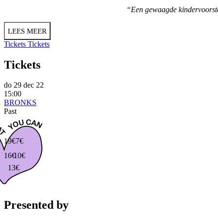
“Een gewaagde kindervoorstell
LEES MEER
Tickets
Tickets
Tickets
do 29 dec 22
15:00
BRONKS
Past
19€
7€
16€
10€
13€
Presented by