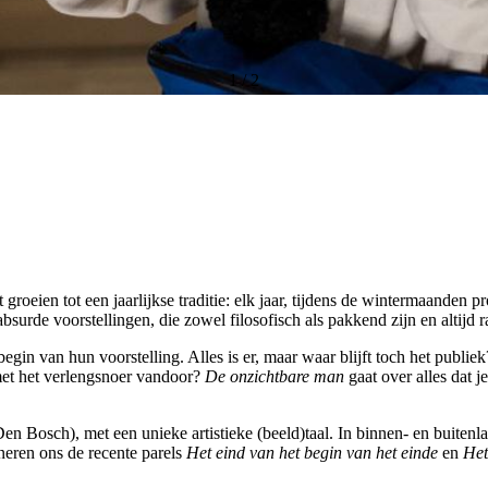
1
/
2
 moet groeien tot een jaarlijkse traditie: elk jaar, tijdens de wintermaa
surde voorstellingen, die zowel filosofisch als pakkend zijn en altijd
gin van hun voorstelling. Alles is er, maar waar blijft toch het publiek
 met het verlengsnoer vandoor?
De onzichtbare man
gaat over alles dat j
(Den Bosch), met een unieke artistieke (beeld)taal. In binnen- en buiten
neren ons de recente parels
Het eind van het begin van het einde
en
Het