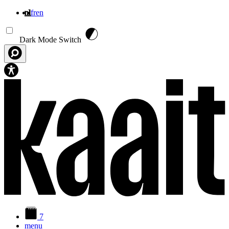
nl
fr
en
Overslaan en naar de inhoud gaan
Dark Mode Switch
7
menu