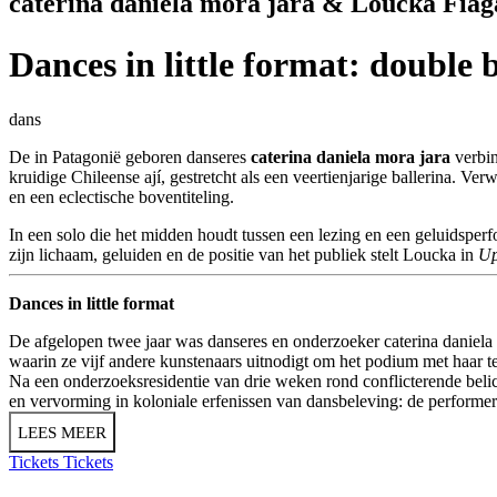
caterina daniela mora jara & Loucka Fiag
Dances in little format: double b
dans
De in Patagonië geboren danseres
caterina daniela mora jara
verbin
kruidige Chileense ají, gestretcht als een veertienjarige ballerina. Ver
en een eclectische boventiteling.
In een solo die het midden houdt tussen een lezing en een geluidsper
zijn lichaam, geluiden en de positie van het publiek stelt Loucka in
Up
Dances in little format
De afgelopen twee jaar was danseres en onderzoeker caterina daniela 
waarin ze vijf andere kunstenaars uitnodigt om het podium met haar te 
Na een onderzoeksresidentie van drie weken rond conflicterende beli
en vervorming in koloniale erfenissen van dansbeleving: de performers 
LEES MEER
Tickets
Tickets