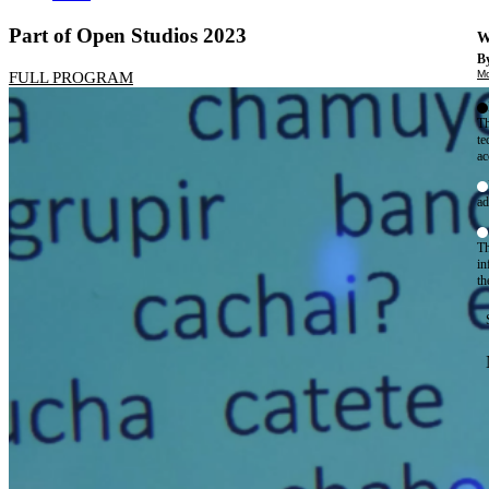
Part of Open Studios 2023
W
By
Mo
FULL PROGRAM
Th
te
ac
ad
Th
in
th