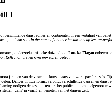
an
ill 1
dt verschillende danstradities en continenten in een vertaling van ball
wacht je in haar solo
In the name of another bastard-cheap lecture-perf
formance, onderzoekt artistieke duizendpoot
Loucka Fiagan
onbewuste b
on Reflection
vragen over geweld en bedrog.
mora jara een van de vaste huiskunstenaars van workspacebrussels. Tijd
delen. Dances in little format verbindt verschillende dansen en danstrad
chaming nodigen de zes kunstenaars het publiek uit om deelgenoot te w
stellen ‘dans’ in vraag, en genieten van het dansen zelf.