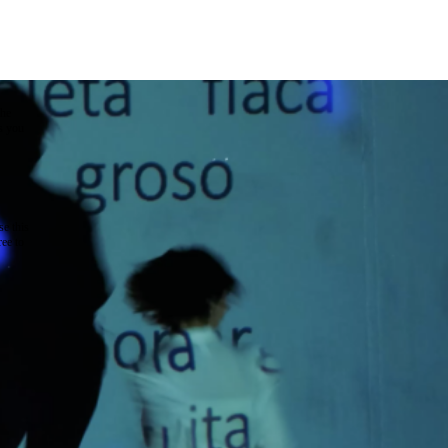
the
as you
e this
ree to