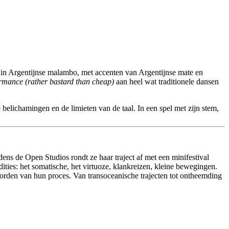
et in Argentijnse malambo, met accenten van Argentijnse mate en
ormance (rather bastard than cheap)
aan heel wat traditionele dansen
elichamingen en de limieten van de taal. In een spel met zijn stem,
ens de Open Studios rondt ze haar traject af met een minifestival
ities: het somatische, het virtuoze, klankreizen, kleine bewegingen.
orden van hun proces. Van transoceanische trajecten tot ontheemding