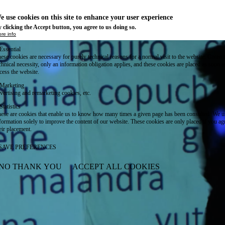
e use cookies on this site to enhance your user experience
 clicking the Accept button, you agree to us doing so.
re info
Essential
ese cookies are necessary for purely technical reasons for a normal visit to the website. Given 
chnical necessity, only an information obligation applies, and these cookies are placed as soon 
cess the website.
Marketing
vertising and remarketing cookies, etc.
Statistics
ese are cookies that enable us to know how many times a given page has been consulted. We us
formation solely to improve the content of our website. These cookies are only placed if you ag
eir placement.
SAVE PREFERENCES
NO THANK YOU
ACCEPT ALL COOKIES
WITHDRAW CONSENT