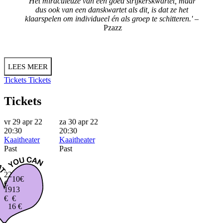
'Het miraculeuze van een goed strijkerskwartet, maar
dus ook van een danskwartet als dit, is dat ze het
klaarspelen om individueel én als groep te schitteren.'
–
Pzazz
LEES MEER
Tickets
Tickets
Tickets
vr 29 apr 22
za 30 apr 22
20:30
20:30
Kaaitheater
Kaaitheater
Past
Past
22
10€
€
19
13
€
€
16 €