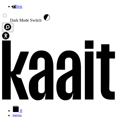
nl
fr
en
Overslaan en naar de inhoud gaan
Dark Mode Switch
8
menu