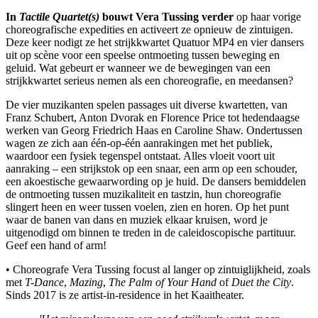
In
Tactile Quartet(s)
bouwt Vera Tussing verder
op haar vorige
choreografische expedities en activeert ze opnieuw de zintuigen.
Deze keer nodigt ze het strijkkwartet Quatuor MP4 en vier dansers
uit op scène voor een speelse ontmoeting tussen beweging en
geluid. Wat gebeurt er wanneer we de bewegingen van een
strijkkwartet serieus nemen als een choreografie, en meedansen?
De vier muzikanten spelen passages uit diverse kwartetten, van
Franz Schubert, Anton Dvorak en Florence Price tot hedendaagse
werken van Georg Friedrich Haas en Caroline Shaw. Ondertussen
wagen ze zich aan één-op-één aanrakingen met het publiek,
waardoor een fysiek tegenspel ontstaat. Alles vloeit voort uit
aanraking – een strijkstok op een snaar, een arm op een schouder,
een akoestische gewaarwording op je huid. De dansers bemiddelen
de ontmoeting tussen muzikaliteit en tastzin, hun choreografie
slingert heen en weer tussen voelen, zien en horen. Op het punt
waar de banen van dans en muziek elkaar kruisen, word je
uitgenodigd om binnen te treden in de caleidoscopische partituur.
Geef een hand of arm!
• Choreografe Vera Tussing focust al langer op zintuiglijkheid, zoals
met
T-Dance
,
Mazing
,
The Palm of Your Hand
of
Duet the City
.
Sinds 2017 is ze artist-in-residence in het Kaaitheater.