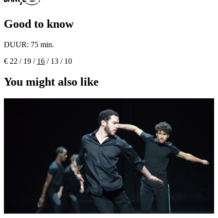
Good to know
DUUR:
75 min.
€ 22 / 19 /
16
/ 13 / 10
You might also like