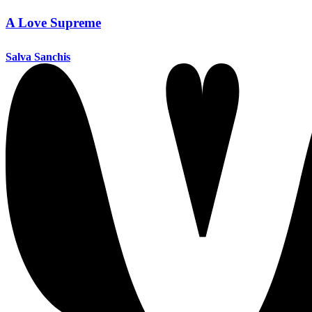
A Love Supreme
Salva Sanchis