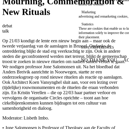
Mourning, Commemoration &
technical necessity, only an informat
access the website.
New Rituals
Marketing
advertising and remarketing cookies, 
Statistics
debat
These are cookies that enable us to
talk
information solely to improve the con
their placement.
Op 21/03 kondigt de lente een nieuw begin aan – maar ook de
tweede verjaardag van de aanslagen in Brussel. Ondanks de
SAVE PREFERENCES
ontreddering blijkt de stad erg veerkrachtig te zijn. Ook in andere
steden die geconfronteerd werden met terreur, blijkt de gemeenschap
NO THANK YOU
AC
troost te zoeken in nieuwe rituelen om nadien samen verder te gaan.
WITHDRAW CONSEN
We nodigen professor Jone Salomonsen uit. Na het bloedbad dat
Anders Breivik aanrichtte in Noorwegen, startte ze een
onderzoeksgroep op rond nieuwe rituelen als reactie op aanslagen.
Ook Architect Koen Vansynghel sluit aan, voor een lezing over
(tijdelijke) rouwmonumenten en de rituelen die eraan verbonden
zijn. En Kristin Verellen – die op 22/03 haar partner verloor en
vervolgens de organisatie Circles oprichtte – toont aan hoe
cirkelbijeenkomsten kunnen bijdragen tot een cultuur van
samenhorigheid en dialoog.
Moderator: Lisbeth Imbo.
• Jone Salomonsen is Professor of Theology aan de Faculty of