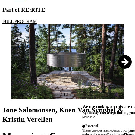
Part of RE:RITE
FULL PROGRAM
1
/
2
We use cookies on this site t
Jone Salomonsen, Koen Van Synghel &
By clicking the Accept button, you
More info
Kristin Verellen
Essential
These cookies are necessary for purel