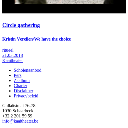
Circle gathering
Kristin Verellen/We have the choice
ritueel
21.03.2018
Kaaitheater
Scholenaanbod
Pers
Footer
Zaalhuur
Charter
Disclaimer
Privacybeleid
Gallaitstraat 76-78
1030 Schaarbeek
+32 2 201 59 59
info@kaaitheater.be