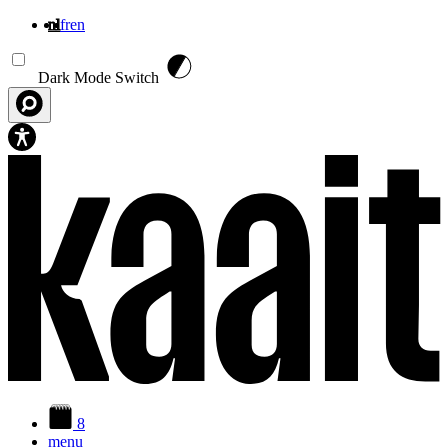
nl
fr
en
Overslaan en naar de inhoud gaan
Dark Mode Switch
8
menu