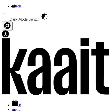
nl
fr
en
Overslaan en naar de inhoud gaan
Dark Mode Switch
8
menu