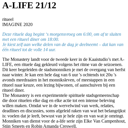
A-LIFE 21/12
ritueel
IMAGINE 2020
Deze rituele dag begint ‘s morgensvroeg om 6:00, om af te sluiten
met een ritueel diner om 18:00.
Je kiest zelf aan welke delen van de dag je deelneemt – dat kan van
één ritueel tot de volle 14 uur.
The Monastery landt voor de tweede keer in de Kaaistudio’s met A-
LIFE, een rituele dag gekleurd volgens het ritme van de seizoenen.
Dit keer begeleiden de stadsmonniken je met de overgang van herfst
naar winter. Je kan een hele dag van 6 uur 's ochtends tot 20u 's
avonds meedraaien in het monniksleven, of meestappen in een
ritueel naar keuze, een lezing bijwonen, of aanschuiven bij een
ritueel diner.
The Monastery is een experimentele spirituele stadsgemeenschap
die door rituelen elke dag en elke actie tot een intense beleving
willen maken. Omdat we in de wervelwind van werk, relaties,
deadlines en discussies, soms afgeleid raken van wat het belangrijkst
is: voelen dat je leeft, bewust van je hele zijn en van wat je omringt.
Monniken van dienst voor de a-life serie zijn Elke Van Campenhout,
Stijn Smeets en Robin Amanda Creswell.