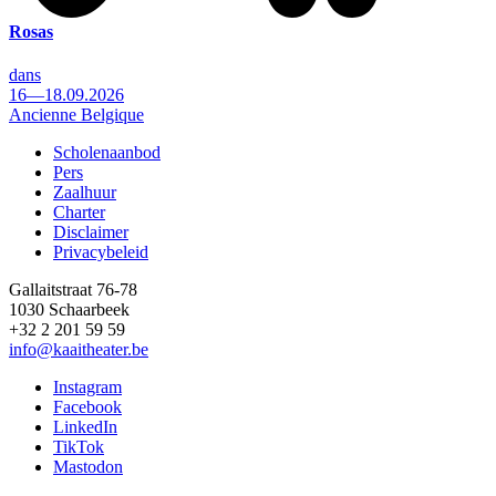
Rosas
dans
16—18.09.2026
Ancienne Belgique
Scholenaanbod
Pers
Footer
Zaalhuur
Charter
Disclaimer
Privacybeleid
Gallaitstraat 76-78
1030 Schaarbeek
+32 2 201 59 59
info@kaaitheater.be
Instagram
Facebook
LinkedIn
TikTok
Mastodon