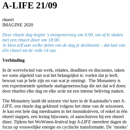
A-LIFE 21/09
ritueel
IMAGINE 2020
Deze rituele dag begint ‘s morgensvroeg om 6:00, om af te sluiten
met een ritueel diner om 18:00.
Je kiest zelf aan welke delen van de dag je deelneemt – dat kan van
één ritueel tot de volle 14 uur.
Verbinding
In de wervelwind van werk, relaties, deadlines en discussies, raken
we soms afgeleid van wat het belangrijkst is: voelen dat je leeft,
bewust van je hele zijn en van wat je omringt. The Monastery is
een experimentele spirituele stadsgemeenschap die net dat wil doen:
door rituelen elke dag en elke actie tot een intense beleving maken.
The Monastery landt dit seizoen vier keer in de Kaaistudio’s met
A-
LIFE
, een rituele dag gekleurd volgens het ritme van de seizoenen.
Je kan een hele dag meedraaien in het monniksleven, of enkel in één
ritueel stappen, een lezing bijwonen, of aanschuiven bij een ritueel
diner. Tijdens het WoWmen-festival legt
A-LIFE
meerdere dagen de
focus op vrouwelijke energie en cyclische transformatie. De ‘monks’