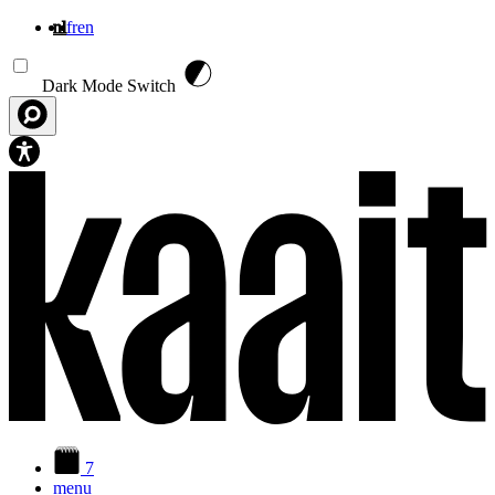
nl
fr
en
Overslaan en naar de inhoud gaan
Dark Mode Switch
7
menu