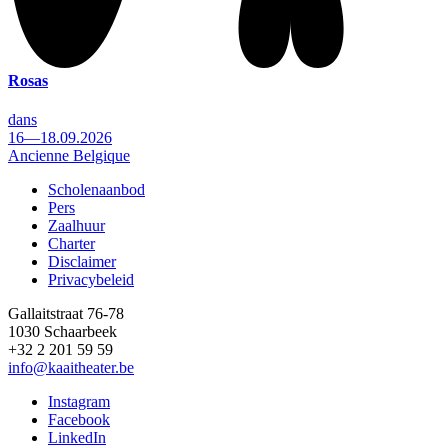
Rosas
dans
16—18.09.2026
Ancienne Belgique
Scholenaanbod
Pers
Footer
Zaalhuur
Charter
Disclaimer
Privacybeleid
Gallaitstraat 76-78
1030 Schaarbeek
+32 2 201 59 59
info@kaaitheater.be
Instagram
Facebook
LinkedIn