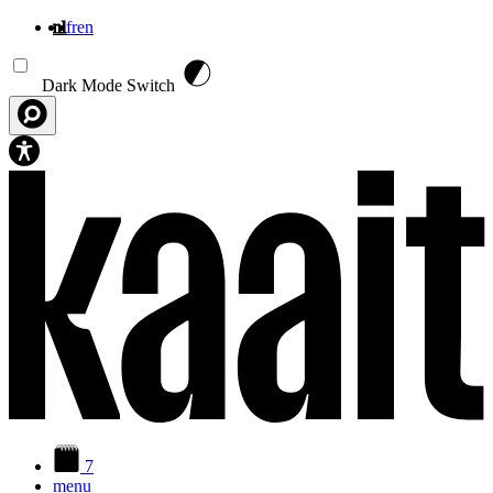
nl
fr
en
Overslaan en naar de inhoud gaan
Dark Mode Switch
7
menu