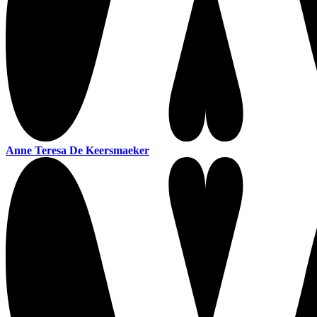
Anne Teresa De Keersmaeker