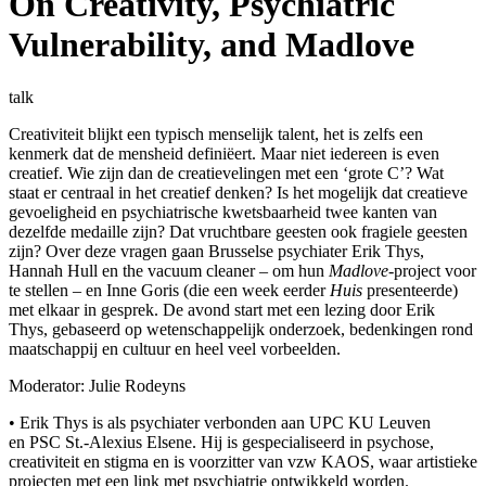
On Creativity, Psychiatric
Vulnerability, and Madlove
talk
Creativiteit blijkt een typisch menselijk talent, het is zelfs een
kenmerk dat de mensheid definiëert. Maar niet iedereen is even
creatief. Wie zijn dan de creatievelingen met een ‘grote C’? Wat
staat er centraal in het creatief denken? Is het mogelijk dat creatieve
gevoeligheid en psychiatrische kwetsbaarheid twee kanten van
dezelfde medaille zijn? Dat vruchtbare geesten ook fragiele geesten
zijn? Over deze vragen gaan Brusselse psychiater Erik Thys,
Hannah Hull en the vacuum cleaner – om hun
Madlove
-project voor
te stellen – en Inne Goris (die een week eerder
Huis
presenteerde)
met elkaar in gesprek. De avond start met een lezing door Erik
Thys, gebaseerd op wetenschappelijk onderzoek, bedenkingen rond
maatschappij en cultuur en heel veel vorbeelden.
Moderator: Julie Rodeyns
• Erik Thys is als psychiater verbonden aan UPC KU Leuven
en PSC St.-Alexius Elsene. Hij is gespecialiseerd in psychose,
creativiteit en stigma en is voorzitter van vzw KAOS, waar artistieke
projecten met een link met psychiatrie ontwikkeld worden.