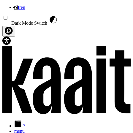
nl
fr
en
Overslaan en naar de inhoud gaan
Dark Mode Switch
7
menu