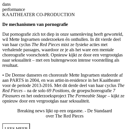
dans
performance
KAAITHEATER CO-PRODUCTION
De mechanismen van pornografie
Dat pornografie zich tot diep in onze samenleving heeft geworteld,
wil Mette Ingvartsen onderzoeken én onthullen. In dit vierde deel
van haar cyclus
The Red Pieces
mixt ze fysieke acties met
verhalende passages, waardoor ze je als het ware een mentale
choreografie voorschotelt. Opnieuw kijkt ze door een vergrootglas
naar seksualiteit – met een buitengewoon intense voorstelling als
resultaat.
• De Deense danseres en choreorafe Mette Ingvartsen studeerde af
aan PARTS in 2004, en was artist-in-residence in het Kaaitheater
voor de periode 2013-2016. Met dit derde deel van haar cyclus
The
Red Pieces
– na de solo
69 Positions
, de groepschoreografie
7
Pleasures
en het onderzoeksproject
The Permeable Stage
– kijkt ze
opnieuw door een vergrootglas naar seksualiteit.
Breaking news lijkt op een orgasme. -
De Standaard
over The Red Pieces
LEES MEER