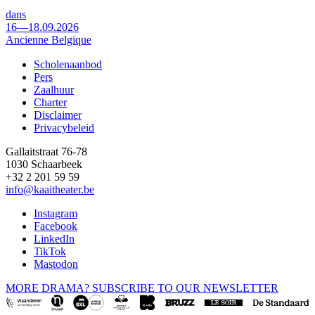
dans
16—18.09.2026
Ancienne Belgique
Scholenaanbod
Pers
Footer
Zaalhuur
Charter
Disclaimer
Privacybeleid
Gallaitstraat 76-78
1030 Schaarbeek
+32 2 201 59 59
info@kaaitheater.be
Instagram
Facebook
LinkedIn
TikTok
Mastodon
MORE DRAMA? SUBSCRIBE TO OUR NEWSLETTER