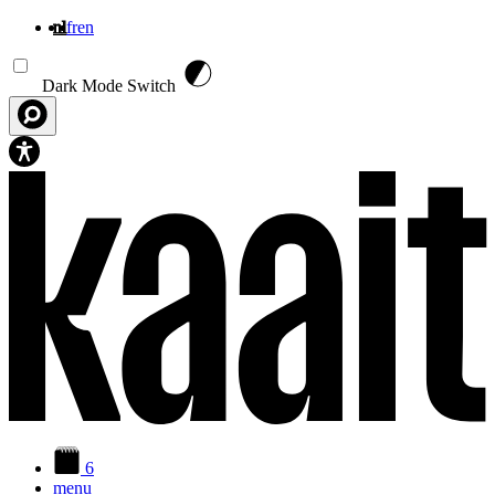
nl
fr
en
Overslaan en naar de inhoud gaan
Dark Mode Switch
6
menu