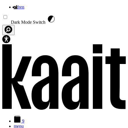
nl
fr
en
Overslaan en naar de inhoud gaan
Dark Mode Switch
9
menu