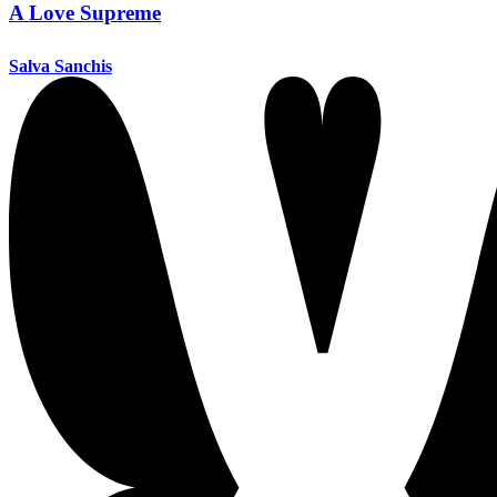
A Love Supreme
Salva Sanchis