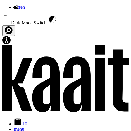
nl
fr
en
Overslaan en naar de inhoud gaan
Dark Mode Switch
10
menu