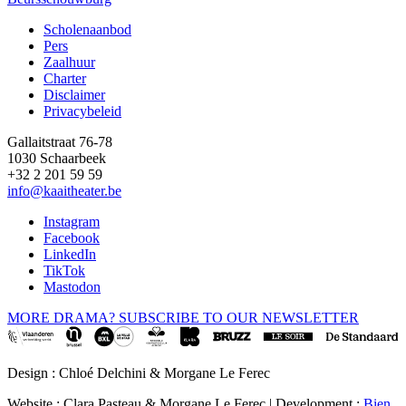
Scholenaanbod
Pers
Footer
Zaalhuur
Charter
Disclaimer
Privacybeleid
Gallaitstraat 76-78
1030 Schaarbeek
+32 2 201 59 59
info@kaaitheater.be
Instagram
Facebook
LinkedIn
TikTok
Mastodon
MORE DRAMA? SUBSCRIBE TO OUR NEWSLETTER
Design : Chloé Delchini & Morgane Le Ferec
Website : Clara Pasteau & Morgane Le Ferec | Development :
Bien