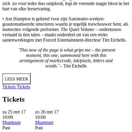
zich zo voor ieder duo ontplooit, legt de vreemde magie bloot in het
hart van elke leeservaring.
• Ant Hampton is gekend voor zijn Autoteatro-werken:
geautomatiseerde structuren waarin je tegelijk toeschouwer bent, als
instructies volgende performer.
The Quiet Volume
– ondertussen
vertaald in tien talen – maakt onderdeel uit van een reeks
samenwerkingen met Forced Entertainment-directeur
Tim Etchells
.
‘This now of the page is what grips me – the present
moment, this one, summoned here with this
arrangement of marks/code, ink/pixels, letters and
words.’
– Tim Etchells
LEES MEER
Tickets
Tickets
Tickets
za 25 mrt 17
zo 26 mrt 17
10:00
10:00
Muntpunt
Muntpunt
Past
Past