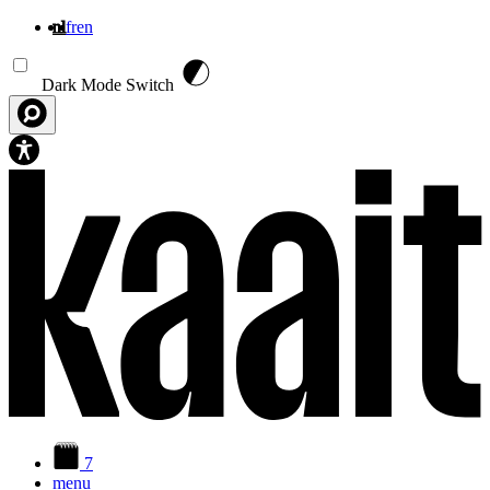
nl
fr
en
Overslaan en naar de inhoud gaan
Dark Mode Switch
7
menu