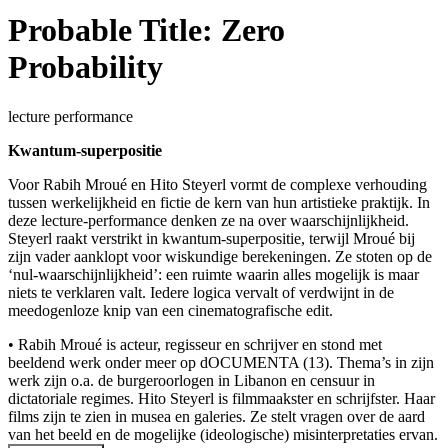
Probable Title: Zero
Probability
lecture performance
Kwantum-superpositie
Voor Rabih Mroué en Hito Steyerl vormt de complexe verhouding
tussen werkelijkheid en fictie de kern van hun artistieke praktijk. In
deze lecture-performance denken ze na over waarschijnlijkheid.
Steyerl raakt verstrikt in kwantum-superpositie, terwijl Mroué bij
zijn vader aanklopt voor wiskundige berekeningen. Ze stoten op de
‘nul-waarschijnlijkheid’: een ruimte waarin alles mogelijk is maar
niets te verklaren valt. Iedere logica vervalt of verdwijnt in de
meedogenloze knip van een cinematografische edit.
• Rabih Mroué is acteur, regisseur en schrijver en stond met
beeldend werk onder meer op dOCUMENTA (13). Thema’s in zijn
werk zijn o.a. de burgeroorlogen in Libanon en censuur in
dictatoriale regimes. Hito Steyerl is filmmaakster en schrijfster. Haar
films zijn te zien in musea en galeries. Ze stelt vragen over de aard
van het beeld en de mogelijke (ideologische) misinterpretaties ervan.