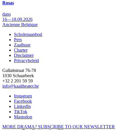
Rosas
dans
16—18.09.2026
Ancienne Belgique
Scholenaanbod
Pers
Footer
Zaalhuur
Charter
Disclaimer
Privacybeleid
Gallaitstraat 76-78
1030 Schaarbeek
+32 2 201 59 59
info@kaaitheater.be
Instagram
Facebook
LinkedIn
TikTok
Mastodon
MORE DRAMA? SUBSCRIBE TO OUR NEWSLETTER