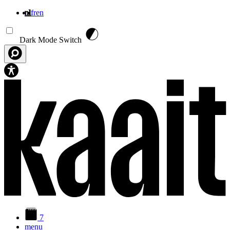
nl
fr
en
Overslaan en naar de inhoud gaan
Dark Mode Switch
7
menu