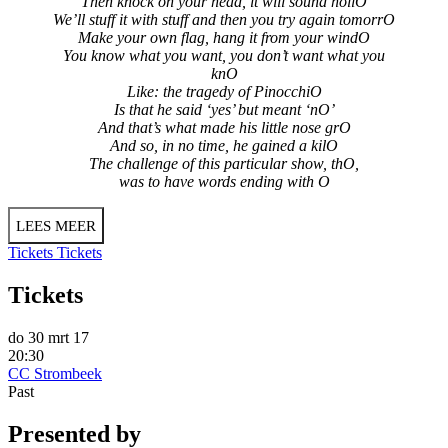
Then knock on your head, it will sound hollO
We’ll stuff it with stuff and then you try again tomorrO
Make your own flag, hang it from your windO
You know what you want, you don’t want what you
knO
Like: the tragedy of PinocchiO
Is that he said ‘yes’ but meant ‘nO’
And that’s what made his little nose grO
And so, in no time, he gained a kilO
The challenge of this particular show, thO,
was to have words ending with O
LEES MEER
Tickets
Tickets
Tickets
do 30 mrt 17
20:30
CC Strombeek
Past
Presented by