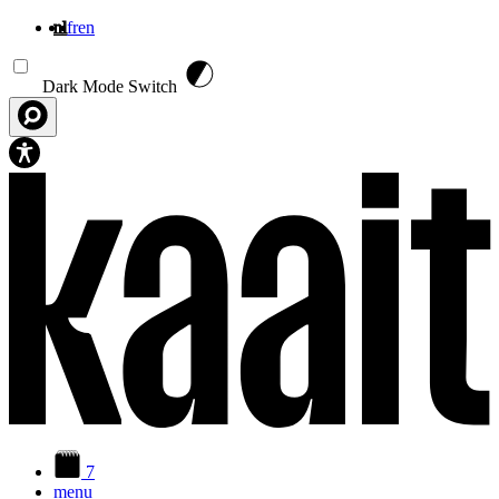
nl
fr
en
Overslaan en naar de inhoud gaan
Dark Mode Switch
7
menu