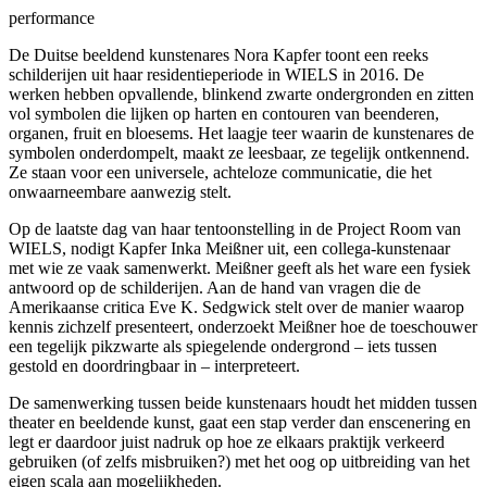
performance
De Duitse beeldend kunstenares Nora Kapfer toont een reeks
schilderijen uit haar residentieperiode in WIELS in 2016. De
werken hebben opvallende, blinkend zwarte ondergronden en zitten
vol symbolen die lijken op harten en contouren van beenderen,
organen, fruit en bloesems. Het laagje teer waarin de kunstenares de
symbolen onderdompelt, maakt ze leesbaar, ze tegelijk ontkennend.
Ze staan voor een universele, achteloze communicatie, die het
onwaarneembare aanwezig stelt.
Op de laatste dag van haar tentoonstelling in de Project Room van
WIELS, nodigt Kapfer Inka Meißner uit, een collega-kunstenaar
met wie ze vaak samenwerkt. Meißner geeft als het ware een fysiek
antwoord op de schilderijen. Aan de hand van vragen die de
Amerikaanse critica Eve K. Sedgwick stelt over de manier waarop
kennis zichzelf presenteert, onderzoekt Meißner hoe de toeschouwer
een tegelijk pikzwarte als spiegelende ondergrond – iets tussen
gestold en doordringbaar in – interpreteert.
De samenwerking tussen beide kunstenaars houdt het midden tussen
theater en beeldende kunst, gaat een stap verder dan enscenering en
legt er daardoor juist nadruk op hoe ze elkaars praktijk verkeerd
gebruiken (of zelfs misbruiken?) met het oog op uitbreiding van het
eigen scala aan mogelijkheden.