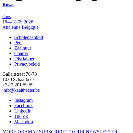
Rosas
dans
16—18.09.2026
Ancienne Belgique
Scholenaanbod
Pers
Footer
Zaalhuur
Charter
Disclaimer
Privacybeleid
Gallaitstraat 76-78
1030 Schaarbeek
+32 2 201 59 59
info@kaaitheater.be
Instagram
Facebook
LinkedIn
TikTok
Mastodon
MORE DRAMA? SUBSCRIBE TO OUR NEWSLETTER