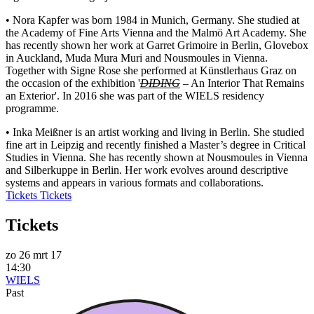
• Nora Kapfer was born 1984 in Munich, Germany. She studied at
the Academy of Fine Arts Vienna and the Malmö Art Academy. She
has recently shown her work at Garret Grimoire in Berlin, Glovebox
in Auckland, Muda Mura Muri and Nousmoules in Vienna.
Together with Signe Rose she performed at Künstlerhaus Graz on
the occasion of the exhibition '
DIDING
– An Interior That Remains
an Exterior'. In 2016 she was part of the WIELS residency
programme.
• Inka Meißner is an artist working and living in Berlin. She studied
fine art in Leipzig and recently finished a Master’s degree in Critical
Studies in Vienna. She has recently shown at Nousmoules in Vienna
and Silberkuppe in Berlin. Her work evolves around descriptive
systems and appears in various formats and collaborations.
Tickets
Tickets
Tickets
zo 26 mrt 17
14:30
WIELS
Past