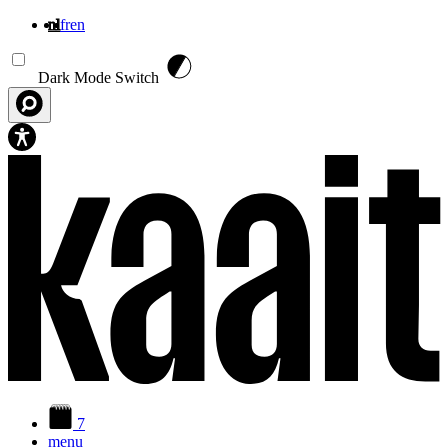
nl
fr
en
Overslaan en naar de inhoud gaan
Dark Mode Switch
7
menu