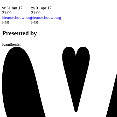
vr 31 mrt 17
za 01 apr 17
21:00
21:00
Beursschouwburg
Beursschouwburg
Past
Past
Presented by
Kaaitheater