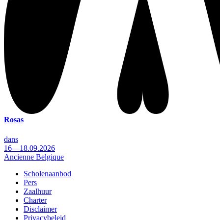
Rosas
dans
16—18.09.2026
Ancienne Belgique
Scholenaanbod
Pers
Footer
Zaalhuur
Charter
Disclaimer
Privacybeleid