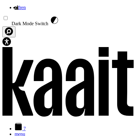
nl
fr
en
Overslaan en naar de inhoud gaan
Dark Mode Switch
7
menu