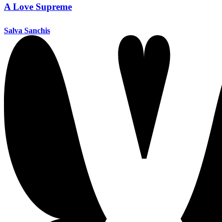
A Love Supreme
Salva Sanchis