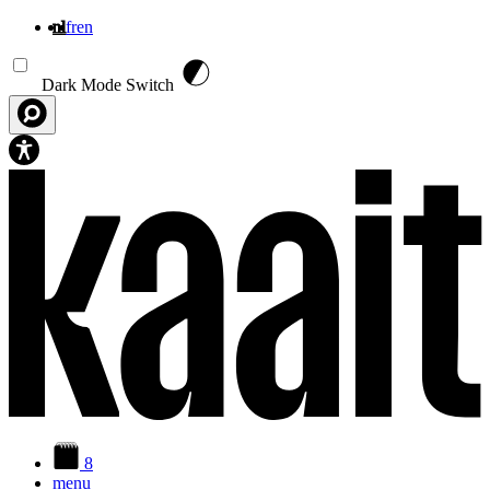
nl
fr
en
Overslaan en naar de inhoud gaan
Dark Mode Switch
8
menu