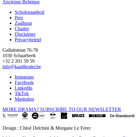
Ancienne Belgique
Scholenaanbod
Pers
Footer
Zaalhuur
Charter
Disclaimer
Privacybeleid
Gallaitstraat 76-78
1030 Schaarbeek
+32 2 201 59 59
info@kaaitheater.be
Instagram
Facebook
LinkedIn
TikTok
Mastodon
MORE DRAMA? SUBSCRIBE TO OUR NEWSLETTER
Design : Chloé Delchini & Morgane Le Ferec