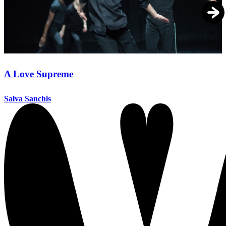
A Love Supreme
Salva Sanchis