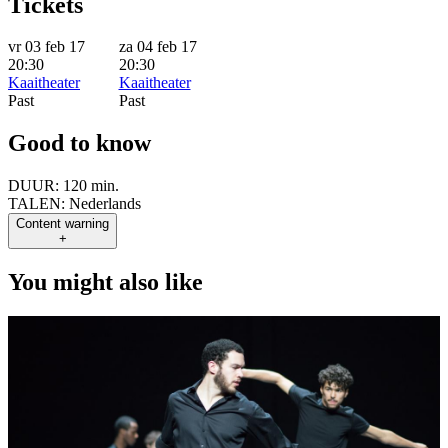
Tickets
vr 03 feb 17
za 04 feb 17
20:30
20:30
Kaaitheater
Kaaitheater
Past
Past
Good to know
DUUR:
120 min.
TALEN:
Nederlands
Content warning
+
You might also like