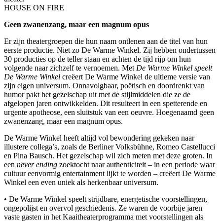
HOUSE ON FIRE
Geen zwanenzang, maar een magnum opus
Er zijn theatergroepen die hun naam ontlenen aan de titel van hun
eerste productie. Niet zo De Warme Winkel. Zij hebben ondertussen
30 producties op de teller staan en achten de tijd rijp om hun
volgende naar zichzelf te vernoemen. Met
De Warme Winkel speelt
De Warme Winkel
creëert De Warme Winkel de ultieme versie van
zijn eigen universum. Onnavolgbaar, poëtisch en doordrenkt van
humor pakt het gezelschap uit met de stijlmiddelen die ze de
afgelopen jaren ontwikkelden. Dit resulteert in een spetterende en
urgente apotheose, een sluitstuk van een oeuvre. Hoegenaamd geen
zwanenzang, maar een magnum opus.
De Warme Winkel heeft altijd vol bewondering gekeken naar
illustere collega’s, zoals de Berliner Volksbühne, Romeo Castellucci
en Pina Bausch. Het gezelschap wil zich meten met deze groten. In
een
never ending
zoektocht naar authenticiteit – in een periode waar
cultuur eenvormig entertainment lijkt te worden – creëert De Warme
Winkel een even uniek als herkenbaar universum.
• De Warme Winkel speelt strijdbare, energetische voorstellingen,
ongepolijst en overvol geschiedenis. Ze waren de voorbije jaren
vaste gasten in het Kaaitheaterprogramma met voorstellingen als