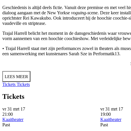
Geschiedenis is altijd deels fictie. Vanuit deze premisse en met veel 
dialoog aangaan met de New Yorkse
voguing-
s
cene. Deze keer insta
oprichtster Rei Kawakubo. Ook introduceert hij de hoochie coochie-s
vaudeville en striptease.
Trajal Harrell belicht het moment in de dansgeschiedenis waar vrouwe
vorm aannemen van een hoochie coochieshow. Met verleidelijke bewegin
• Trajal Harrell staat met zijn performances zowel in theaters als mu
een samenwerking met kunstenares Sarah Sze in Performatik13.
LEES MEER
Tickets
Tickets
Tickets
vr 31 mrt 17
vr 31 mrt 17
21:00
19:00
Kaaitheater
Kaaitheater
Past
Past