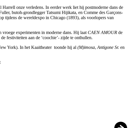
al Harrell onze verledens. In eerder werk liet hij postmoderne dans de
e Fuller, butoh-grondlegger Tatsumi Hijikata, en Comme des Garçons-
op tijdens de wereldexpo in Chicago (1893), als voorlopers van
 en vroege experimenten in moderne dans. Hij laat
CAEN AMOUR
de
festiviteiten aan de ‘coochie’- zijde te onthullen.
New York). In het Kaaitheater toonde hij al
(M)imosa
,
Antigone Sr.
en
t