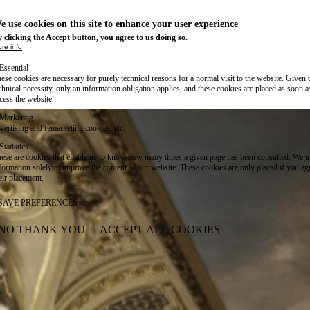
e use cookies on this site to enhance your user experience
 clicking the Accept button, you agree to us doing so.
re info
Essential
ese cookies are necessary for purely technical reasons for a normal visit to the website. Given 
chnical necessity, only an information obligation applies, and these cookies are placed as soon 
cess the website.
Marketing
vertising and remarketing cookies, etc.
Statistics
ese are cookies that enable us to know how many times a given page has been consulted. We us
formation solely to improve the content of our website. These cookies are only placed if you ag
eir placement.
SAVE PREFERENCES
NO THANK YOU
ACCEPT ALL COOKIES
WITHDRAW CONSENT