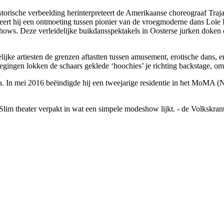
historische verbeelding herinterpreteert de Amerikaanse choreograaf Traj
lleert hij een ontmoeting tussen pionier van de vroegmoderne dans Loï
hows. Deze verleidelijke buikdansspektakels in Oosterse jurken doken 
lijke artiesten de grenzen aftastten tussen amusement, erotische dans,
gen lokken de schaars geklede ‘hoochies’ je richting backstage, om de 
sea. In mei 2016 beëindigde hij een tweejarige residentie in het MoMA (
Slim theater verpakt in wat een simpele modeshow lijkt. -
de Volkskran