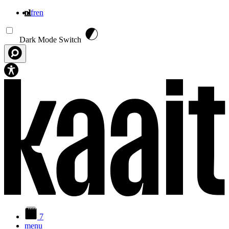
nl
fr
en
Overslaan en naar de inhoud gaan
Dark Mode Switch
7
menu