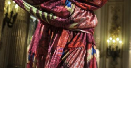
1
/
3