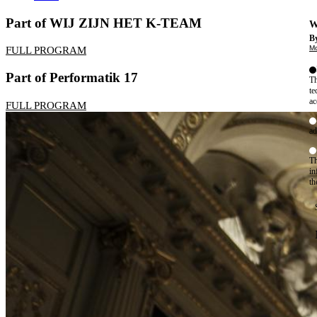
Part of WIJ ZIJN HET K-TEAM
W
By
Mo
FULL PROGRAM
Part of Performatik 17
Th
te
ac
FULL PROGRAM
ad
Th
in
th