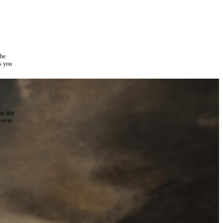
the
as you
e this
ree to