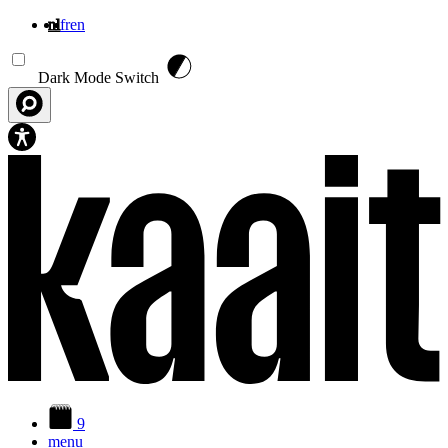
nl
fr
en
Overslaan en naar de inhoud gaan
Dark Mode Switch
9
menu