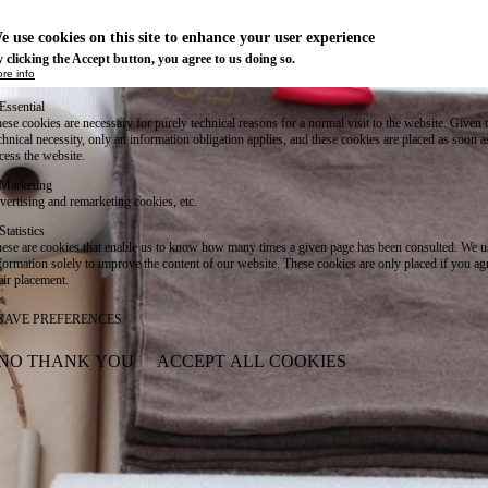
e use cookies on this site to enhance your user experience
 clicking the Accept button, you agree to us doing so.
re info
Essential
ese cookies are necessary for purely technical reasons for a normal visit to the website. Given 
chnical necessity, only an information obligation applies, and these cookies are placed as soon 
cess the website.
Marketing
vertising and remarketing cookies, etc.
Statistics
ese are cookies that enable us to know how many times a given page has been consulted. We us
formation solely to improve the content of our website. These cookies are only placed if you ag
eir placement.
SAVE PREFERENCES
NO THANK YOU
ACCEPT ALL COOKIES
WITHDRAW CONSENT