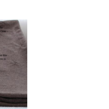
the
as you
e this
ree to