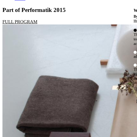
Part of Performatik 2015
W
By
Mo
FULL PROGRAM
Th
te
ac
ad
Th
in
th