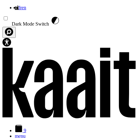
nl
fr
en
Overslaan en naar de inhoud gaan
Dark Mode Switch
9
menu