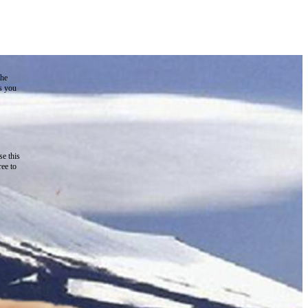
the
as you
e this
ree to