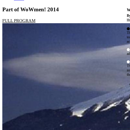
Part of WoWmen! 2014
W
By
Mo
FULL PROGRAM
Th
te
ac
ad
Th
in
th