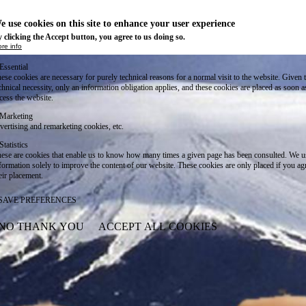
e use cookies on this site to enhance your user experience
 clicking the Accept button, you agree to us doing so.
re info
Essential
ese cookies are necessary for purely technical reasons for a normal visit to the website. Given 
chnical necessity, only an information obligation applies, and these cookies are placed as soon 
cess the website.
Marketing
vertising and remarketing cookies, etc.
Statistics
ese are cookies that enable us to know how many times a given page has been consulted. We us
formation solely to improve the content of our website. These cookies are only placed if you ag
eir placement.
SAVE PREFERENCES
NO THANK YOU
ACCEPT ALL COOKIES
WITHDRAW CONSENT