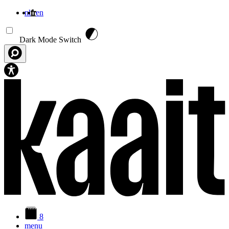
nl
fr
en
Aller au contenu principal
Dark Mode Switch
8
menu