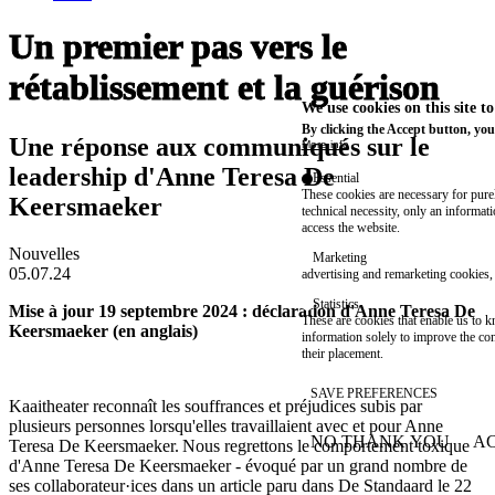
Un premier pas vers le
rétablissement et la guérison
We use cookies on this site t
By clicking the Accept button, you
Une réponse aux communiqués sur le
More info
leadership d'Anne Teresa De
Essential
These cookies are necessary for purel
Keersmaeker
technical necessity, only an informat
access the website.
Nouvelles
Marketing
05.07.24
advertising and remarketing cookies, 
Statistics
Mise à jour 19 septembre 2024 : déclaration d'Anne Teresa De
These are cookies that enable us to
Keersmaeker (en anglais)
information solely to improve the con
their placement.
SAVE PREFERENCES
Kaaitheater reconnaît les souffrances et préjudices subis par
plusieurs personnes lorsqu'elles travaillaient avec et pour Anne
NO THANK YOU
AC
Teresa De Keersmaeker. Nous regrettons le comportement toxique
WITHDRAW CONSEN
d'Anne Teresa De Keersmaeker - évoqué par un grand nombre de
ses collaborateur·ices dans un article paru dans De Standaard le 22