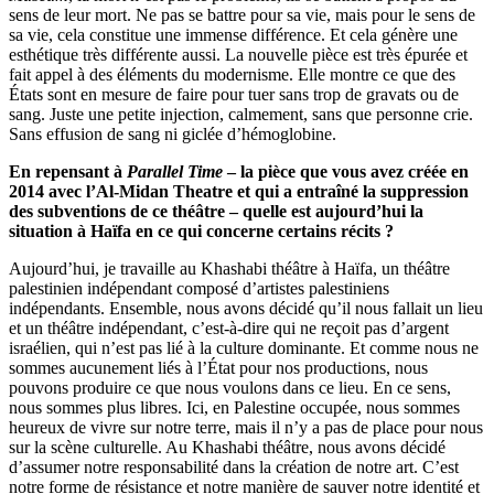
sens de leur mort. Ne pas se battre pour sa vie, mais pour le sens de
sa vie, cela constitue une immense différence. Et cela génère une
esthétique très différente aussi. La nouvelle pièce est très épurée et
fait appel à des éléments du modernisme. Elle montre ce que des
États sont en mesure de faire pour tuer sans trop de gravats ou de
sang. Juste une petite injection, calmement, sans que personne crie.
Sans effusion de sang ni giclée d’hémoglobine.
En repensant à
Parallel Time
– la pièce que vous avez créée en
2014 avec l’Al-Midan Theatre et qui a entraîné la suppression
des subventions de ce théâtre – quelle est aujourd’hui la
situation à Haïfa en ce qui concerne certains récits ?
Aujourd’hui, je travaille au Khashabi théâtre à Haïfa, un théâtre
palestinien indépendant composé d’artistes palestiniens
indépendants. Ensemble, nous avons décidé qu’il nous fallait un lieu
et un théâtre indépendant, c’est-à-dire qui ne reçoit pas d’argent
israélien, qui n’est pas lié à la culture dominante. Et comme nous ne
sommes aucunement liés à l’État pour nos productions, nous
pouvons produire ce que nous voulons dans ce lieu. En ce sens,
nous sommes plus libres. Ici, en Palestine occupée, nous sommes
heureux de vivre sur notre terre, mais il n’y a pas de place pour nous
sur la scène culturelle. Au Khashabi théâtre, nous avons décidé
d’assumer notre responsabilité dans la création de notre art. C’est
notre forme de résistance et notre manière de sauver notre identité et