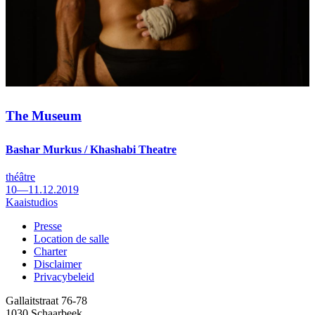
The Museum
Bashar Murkus / Khashabi Theatre
théâtre
10—11.12.2019
Kaaistudios
Presse
Location de salle
Footer
Charter
Disclaimer
Privacybeleid
Gallaitstraat 76-78
1030 Schaarbeek