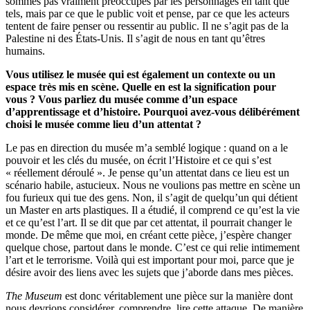
sommes pas vraiment préoccupés par les personnages en tant que
tels, mais par ce que le public voit et pense, par ce que les acteurs
tentent de faire penser ou ressentir au public. Il ne s’agit pas de la
Palestine ni des États-Unis. Il s’agit de nous en tant qu’êtres
humains.
Vous utilisez le musée qui est également un contexte ou un
espace très mis en scène. Quelle en est la signification pour
vous ? Vous parliez du musée comme d’un espace
d’apprentissage et d’histoire. Pourquoi avez-vous délibérément
choisi le musée comme lieu d’un attentat ?
Le pas en direction du musée m’a semblé logique : quand on a le
pouvoir et les clés du musée, on écrit l’Histoire et ce qui s’est
« réellement déroulé ». Je pense qu’un attentat dans ce lieu est un
scénario habile, astucieux. Nous ne voulions pas mettre en scène un
fou furieux qui tue des gens. Non, il s’agit de quelqu’un qui détient
un Master en arts plastiques. Il a étudié, il comprend ce qu’est la vie
et ce qu’est l’art. Il se dit que par cet attentat, il pourrait changer le
monde. De même que moi, en créant cette pièce, j’espère changer
quelque chose, partout dans le monde. C’est ce qui relie intimement
l’art et le terrorisme. Voilà qui est important pour moi, parce que je
désire avoir des liens avec les sujets que j’aborde dans mes pièces.
The Museum
est donc véritablement une pièce sur la manière dont
nous devrions considérer, comprendre, lire cette attaque. De manière