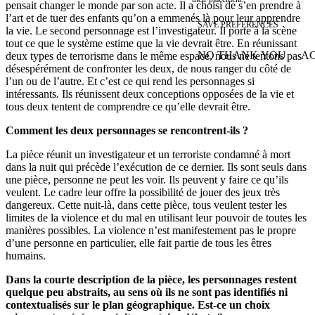
pensait changer le monde par son acte. Il a choisi de s’en prendre à
l’art et de tuer des enfants qu’on a emmenés là pour leur apprendre
SAVE PREFERENCES
la vie. Le second personnage est l’investigateur. Il porte à la scène
tout ce que le système estime que la vie devrait être. En réunissant
NO THANK YOU
AC
deux types de terrorisme dans le même espace, nous ne tentons pas
WITHDRAW CONSEN
désespérément de confronter les deux, de nous ranger du côté de
l’un ou de l’autre. Et c’est ce qui rend les personnages si
intéressants. Ils réunissent deux conceptions opposées de la vie et
tous deux tentent de comprendre ce qu’elle devrait être.
Comment les deux personnages se rencontrent-ils ?
La pièce réunit un investigateur et un terroriste condamné à mort
dans la nuit qui précède l’exécution de ce dernier. Ils sont seuls dans
une pièce, personne ne peut les voir. Ils peuvent y faire ce qu’ils
veulent. Le cadre leur offre la possibilité de jouer des jeux très
dangereux. Cette nuit-là, dans cette pièce, tous veulent tester les
limites de la violence et du mal en utilisant leur pouvoir de toutes les
manières possibles. La violence n’est manifestement pas le propre
d’une personne en particulier, elle fait partie de tous les êtres
humains.
Dans la courte description de la pièce, les personnages restent
quelque peu abstraits, au sens où ils ne sont pas identifiés ni
contextualisés sur le plan géographique. Est-ce un choix