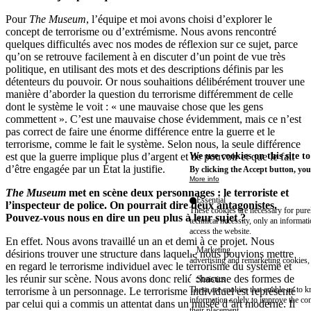
Pour
The Museum
, l’équipe et moi avons choisi d’explorer le
concept de terrorisme ou d’extrémisme. Nous avons rencontré
quelques difficultés avec nos modes de réflexion sur ce sujet, parce
qu’on se retrouve facilement à en discuter d’un point de vue très
politique, en utilisant des mots et des descriptions définis par les
détenteurs du pouvoir. Or nous souhaitions délibérément trouver une
manière d’aborder la question du terrorisme différemment de celle
dont le système le voit : « une mauvaise chose que les gens
commettent ». C’est une mauvaise chose évidemment, mais ce n’est
pas correct de faire une énorme différence entre la guerre et le
terrorisme, comme le fait le système. Selon nous, la seule différence
est que la guerre implique plus d’argent et de pouvoir et que le fait
We use cookies on this site t
d’être engagée par un État la justifie.
By clicking the Accept button, you
More info
The Museum
met en scène deux personnages : le terroriste et
Essential
l’inspecteur de police. On pourrait dire deux antagonistes.
These cookies are necessary for purel
Pouvez-vous nous en dire un peu plus à leur sujet ?
technical necessity, only an informat
access the website.
En effet. Nous avons travaillé un an et demi à ce projet. Nous
Marketing
désirions trouver une structure dans laquelle nous pouvions mettre
advertising and remarketing cookies, 
en regard le terrorisme individuel avec le terrorisme du système et
les réunir sur scène. Nous avons donc relié chacune des formes de
Statistics
These are cookies that enable us to
terrorisme à un personnage. Le terrorisme individuel est représenté
information solely to improve the con
par celui qui a commis un attentat dans un musée d’art moderne. Il
their placement.