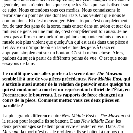
générale, nous n’entendons que ce que les États puissants disent sur
ce sujet. Nous entendons tous ces médias. Nous connaissons le
terrorisme du point de vue dont les États-Unis veulent que nous le
comprenions. Et c’est mensonger. Bien sûr que c’est complètement
fou de tuer des gens de la sorte, mais entrer dans un avion et tuer des
milliers de gens en une minute, c’est complètement fou aussi. Je ne
peux pas affirmer que quelqu’un qui tue cinquante enfants dans un
musée soit plus violent que quelqu’un qui est assis dans une pièce à
Tel-Aviv ou n’importe où en Israël et tue des gens à Gaza en
appuyant simplement sur un bouton. C’est la même chose. Alors,
parlons du sujet à partir de différents points de vue. C’est que nous
essayons de faire.
Le conflit que vous allez porter à la scène dans
The Museum
semble lié à une de vos pièces précédentes,
New Middle East
, qui
s’articule aussi autour de la relation de pouvoir entre quelqu’un
qui est condamné à mort et un représentant officiel de l’État, en
l’occurrence le bourreau. Les rapports de force changent au
cours de la pièce. Comment mettez-vous ces deux pièces en
parallèle ?
La plus grande différence entre
New Middle East
et
The Museum
est
la raison pour laquelle ils se battent. Dans
New Middle East
, les
deux personnages se battent pour vivre et rester en vie. Dans
The
Museum
, la mort n’est pas le problème, ils se battent à propos du