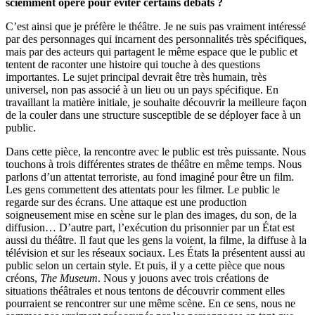
sciemment opéré pour éviter certains débats ?
C’est ainsi que je préfère le théâtre. Je ne suis pas vraiment intéressé
par des personnages qui incarnent des personnalités très spécifiques,
mais par des acteurs qui partagent le même espace que le public et
tentent de raconter une histoire qui touche à des questions
importantes. Le sujet principal devrait être très humain, très
universel, non pas associé à un lieu ou un pays spécifique. En
travaillant la matière initiale, je souhaite découvrir la meilleure façon
de la couler dans une structure susceptible de se déployer face à un
public.
Dans cette pièce, la rencontre avec le public est très puissante. Nous
touchons à trois différentes strates de théâtre en même temps. Nous
parlons d’un attentat terroriste, au fond imaginé pour être un film.
Les gens commettent des attentats pour les filmer. Le public le
regarde sur des écrans. Une attaque est une production
soigneusement mise en scène sur le plan des images, du son, de la
diffusion… D’autre part, l’exécution du prisonnier par un État est
aussi du théâtre. Il faut que les gens la voient, la filme, la diffuse à la
télévision et sur les réseaux sociaux. Les États la présentent aussi au
public selon un certain style. Et puis, il y a cette pièce que nous
créons,
The Museum
. Nous y jouons avec trois créations de
situations théâtrales et nous tentons de découvrir comment elles
pourraient se rencontrer sur une même scène. En ce sens, nous ne