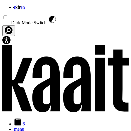
nl
fr
en
Aller au contenu principal
Dark Mode Switch
6
menu