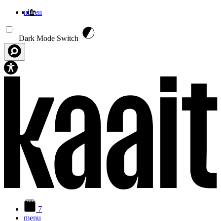
nl
fr
en
Aller au contenu principal
Dark Mode Switch
7
menu