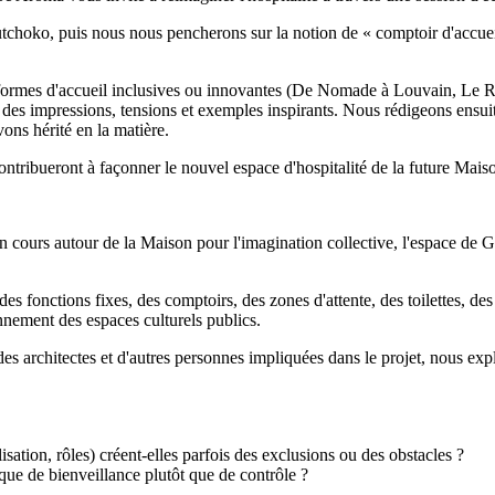
ko, puis nous nous pencherons sur la notion de « comptoir d'accueil ».
es formes d'accueil inclusives ou innovantes (De Nomade à Louvain, Le 
s impressions, tensions et exemples inspirants. Nous rédigeons ensuite 
vons hérité en la matière.
contribueront à façonner le nouvel espace d'hospitalité de la future Mais
 en cours autour de la Maison pour l'imagination collective, l'espace d
s fonctions fixes, des comptoirs, des zones d'attente, des toilettes, des
nnement des espaces culturels publics.
 des architectes et d'autres personnes impliquées dans le projet, nous exp
isation, rôles) créent-elles parfois des exclusions ou des obstacles ?
que de bienveillance plutôt que de contrôle ?