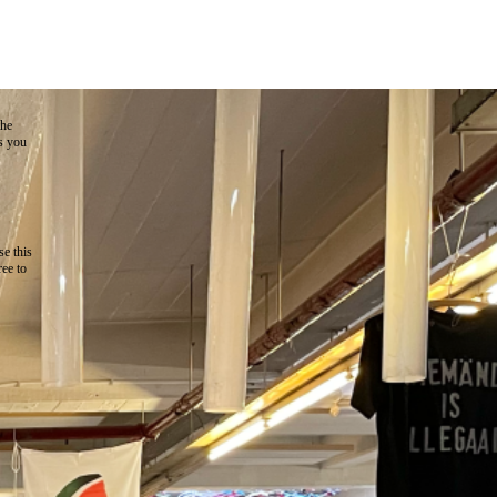
the
as you
e this
ree to