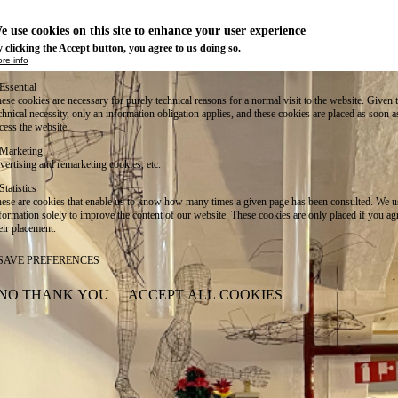
e use cookies on this site to enhance your user experience
 clicking the Accept button, you agree to us doing so.
re info
Essential
ese cookies are necessary for purely technical reasons for a normal visit to the website. Given 
chnical necessity, only an information obligation applies, and these cookies are placed as soon 
cess the website.
Marketing
vertising and remarketing cookies, etc.
Statistics
ese are cookies that enable us to know how many times a given page has been consulted. We us
formation solely to improve the content of our website. These cookies are only placed if you ag
eir placement.
SAVE PREFERENCES
NO THANK YOU
ACCEPT ALL COOKIES
WITHDRAW CONSENT