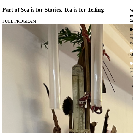
Part of Sea is for Stories, Tea is for Telling
W
By
Mo
FULL PROGRAM
Th
te
ac
ad
Th
in
th