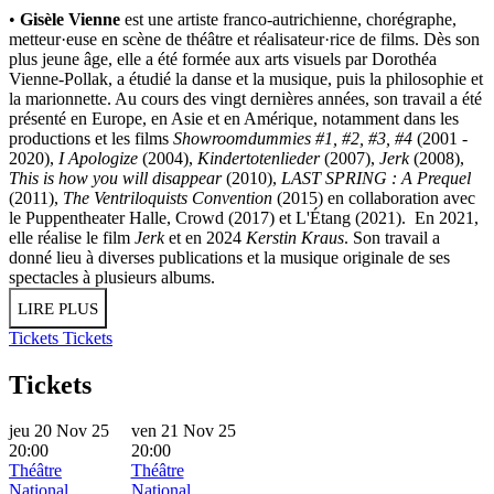
•
Gisèle Vienne
est une artiste franco-autrichienne, chorégraphe,
metteur·euse en scène de théâtre et réalisateur·rice de films. Dès son
plus jeune âge, elle a été formée aux arts visuels par Dorothéa
Vienne-Pollak, a étudié la danse et la musique, puis la philosophie et
la marionnette. Au cours des vingt dernières années, son travail a été
présenté en Europe, en Asie et en Amérique, notamment dans les
productions et les films
Showroomdummies #1, #2, #3, #4
(2001 -
2020),
I Apologize
(2004),
Kindertotenlieder
(2007),
Jerk
(2008),
This is how you will disappear
(2010),
LAST SPRING : A Prequel
(2011),
The Ventriloquists Convention
(2015) en collaboration avec
le Puppentheater Halle, Crowd (2017) et L'Étang (2021). En 2021,
elle réalise le film
Jerk
et en 2024
Kerstin Kraus
. Son travail a
donné lieu à diverses publications et la musique originale de ses
spectacles à plusieurs albums.
LIRE PLUS
Tickets
Tickets
Tickets
jeu 20 Nov 25
ven 21 Nov 25
20:00
20:00
Théâtre
Théâtre
National
National