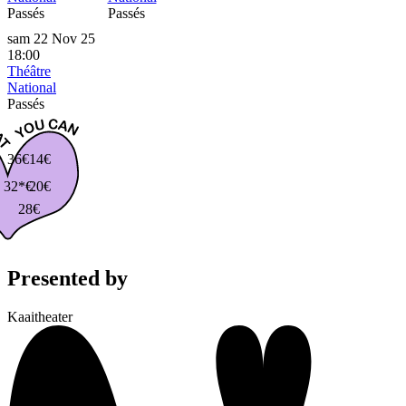
Passés
Passés
sam 22 Nov 25
18:00
Théâtre
National
Passés
36€
14€
32*€
20€
28€
Presented by
Kaaitheater