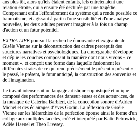
ans plus tôt, alors qu'iels étaient enfants, iels entretenaient une
relation étroite, qui a ensuite été déchirée par une tragédie.
Comprenant enfin l'effondrement du système qui a rendu possible ce
traumatisme, et agissant à partir d'une sensibilité et d'une analyse
nouvelles, les deux adultes peuvent imaginer à la fois un champ
d'action et un futur potentiel.
EXTRA LIFE
poursuit la recherche émouvante et exigeante de
Gisèle Vienne sur la déconstruction des cadres perceptifs des
structures narratives et psychologiques. La chorégraphe développe
et déplie les couches composant la manière dont nous vivons « ce
moment », et conçoit une forme dans laquelle fusionnent les
différentes strates de ce qui rend précisément le présent « présent » :
le passé, le présent, le futur anticipé, la construction des souvenirs et
de l'imagination.
Le travail intense suit un langage artistique sophistiqué et unique
composé des performances des danseur·euses et des acteur·ices, de
la musique de Caterina Barbieri, de la conception sonore d'Adrien
Michel et des éclairages d'Yves Godin. La réflexion de Gisèle
Vienne sur les hiérarchies de la perfection épouse ainsi la forme d'un
collage aux multiples facettes, créé et interprété par Katie Petrowick,
Adèle Haenel et Theo Livesey.