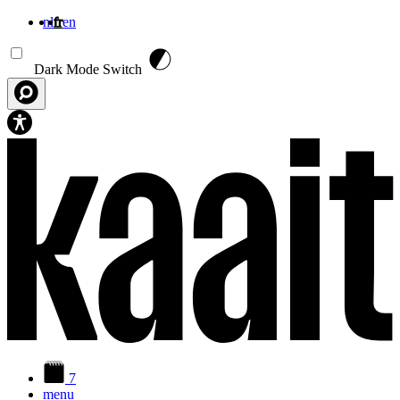
nl
fr
en
Aller au contenu principal
Dark Mode Switch
7
menu