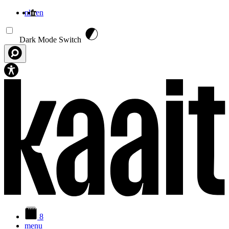
nl
fr
en
Aller au contenu principal
Dark Mode Switch
8
menu