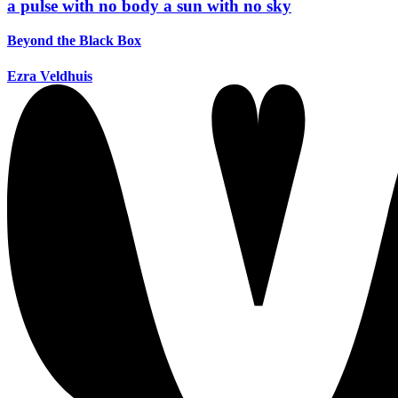
a pulse with no body a sun with no sky
Beyond the Black Box
Ezra Veldhuis