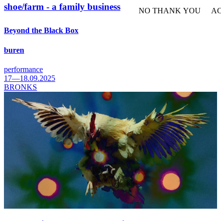
shoe/farm - a family business
NO THANK YOU
AC
WITHDRAW CONSEN
Beyond the Black Box
buren
performance
17—18.09.2025
BRONKS