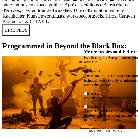
interventions en espace public. Après les éditions d'Amsterdam et
d'Anvers, c'est au tour de Bruxelles. Une collaboration entre le
Kaaitheater, Kunstenwerkplaats, workspacebrussels, Hiros, Caravan
Production & C-TAKT.
LIRE PLUS
Programmed in Beyond the Black Box:
We use cookies on this site t
By clicking the Accept button, you
More info
Essential
These cookies are necessary for purel
technical necessity, only an informat
access the website.
Marketing
advertising and remarketing cookies, 
Statistics
These are cookies that enable us to
information solely to improve the con
their placement.
SAVE PREFERENCES