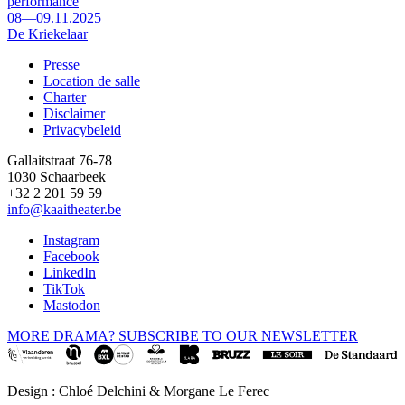
performance
08—09.11.2025
De Kriekelaar
Presse
Location de salle
Footer
Charter
Disclaimer
Privacybeleid
Gallaitstraat 76-78
1030 Schaarbeek
+32 2 201 59 59
info@kaaitheater.be
Instagram
Facebook
LinkedIn
TikTok
Mastodon
MORE DRAMA? SUBSCRIBE TO OUR NEWSLETTER
Design : Chloé Delchini & Morgane Le Ferec