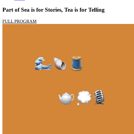
Part of Sea is for Stories, Tea is for Telling
FULL PROGRAM