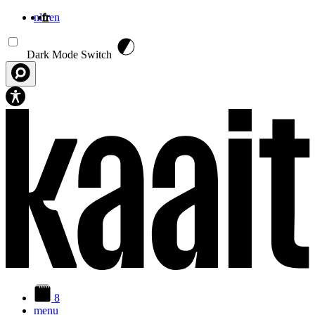
nl
fr
en
Aller au contenu principal
Dark Mode Switch
8
menu