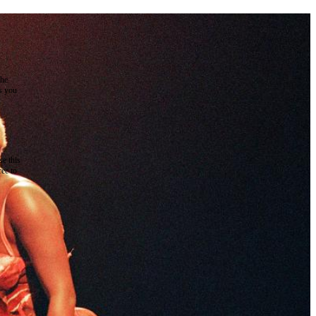
the
as you
e this
ree to