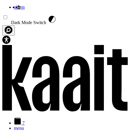
nl
fr
en
Aller au contenu principal
Dark Mode Switch
7
menu