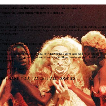
e use cookies on this site to enhance your user experience
 clicking the Accept button, you agree to us doing so.
re info
Essential
ese cookies are necessary for purely technical reasons for a normal visit to the website. Given 
chnical necessity, only an information obligation applies, and these cookies are placed as soon 
cess the website.
Marketing
vertising and remarketing cookies, etc.
Statistics
ese are cookies that enable us to know how many times a given page has been consulted. We us
formation solely to improve the content of our website. These cookies are only placed if you ag
eir placement.
SAVE PREFERENCES
NO THANK YOU
ACCEPT ALL COOKIES
WITHDRAW CONSENT