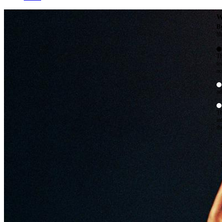
W
By
Mo
Th
te
ac
ad
Th
in
th