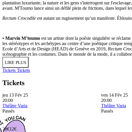
plantation luxuriante, la nature et les gens s'interrogent sur l'esclava
avant. M'Toumo lance ainsi un défilé plein de frictions, dans lequel le
Rectum Crocodile
est autant un rugissement qu’un manifeste. Éblouiss
• Marvin M’toumo
est un artiste dont la poésie singulière se réclame a
les stéréotypes et les archétypes au centre d’une poétique critique r
Ecole d’Arts et de Design (HEAD) de Genève en 2019,
Rectum Croc
scénographie et les costumes. Dans le monde de la mode, il a collabor
LIRE PLUS
Tickets
Tickets
Tickets
jeu 13 Fév 25
ven 14 Fév 25
20:00
20:00
Théâtre Varia
Théâtre Varia
Passés
Passés
28€
12€