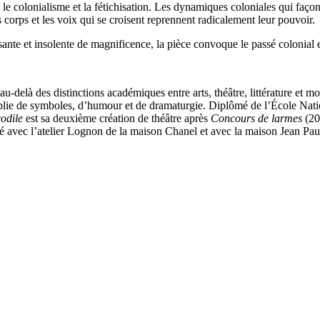
ge, le colonialisme et la fétichisation. Les dynamiques coloniales qui faço
s corps et les voix qui se croisent reprennent radicalement leur pouvoir.
ante et insolente de magnificence, la pièce convoque le passé colonial
u-delà des distinctions académiques entre arts, théâtre, littérature et mode
emplie de symboles, d’humour et de dramaturgie. Diplômé de l’École Nat
odile
est sa deuxième création de théâtre après
Concours de larmes
(20
é avec l’atelier Lognon de la maison Chanel et avec la maison Jean Paul