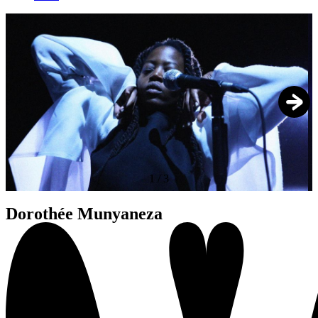
1
/
3
Dorothée Munyaneza