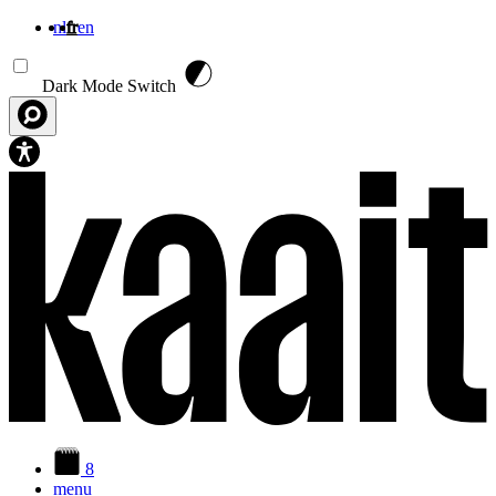
nl
fr
en
Aller au contenu principal
Dark Mode Switch
8
menu