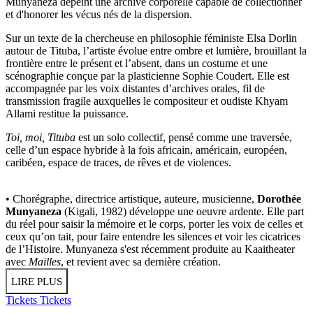
Munyaneza dépeint une archive corporelle capable de collectionner
et d'honorer les vécus nés de la dispersion.
Sur un texte de la chercheuse en philosophie féministe Elsa Dorlin
autour de Tituba, l’artiste évolue entre ombre et lumière, brouillant la
frontière entre le présent et l’absent, dans un costume et une
scénographie conçue par la plasticienne Sophie Coudert. Elle est
accompagnée par les voix distantes d’archives orales, fil de
transmission fragile auxquelles le compositeur et oudiste Khyam
Allami restitue la puissance.
Toi, moi, Tituba
est un solo collectif, pensé comme une traversée,
celle d’un espace hybride à la fois africain, américain, européen,
caribéen, espace de traces, de rêves et de violences.
• Chorégraphe, directrice artistique, auteure, musicienne,
Dorothée
Munyaneza
(Kigali, 1982) développe une oeuvre ardente. Elle part
du réel pour saisir la mémoire et le corps, porter les voix de celles et
ceux qu’on tait, pour faire entendre les silences et voir les cicatrices
de l’Histoire. Munyaneza s'est récemment produite au Kaaitheater
avec
Mailles
, et revient avec sa dernière création.
LIRE PLUS
Tickets
Tickets