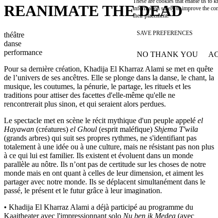
These are cookies that enable us to
REANIMATE THE DEAD
information solely to improve the con
their placement.
SAVE PREFERENCES
théâtre
danse
performance
NO THANK YOU
AC
WITHDRAW CONSEN
Pour sa dernière création, Khadija El Kharraz Alami se met en quête
de l’univers de ses ancêtres. Elle se plonge dans la danse, le chant, la
musique, les coutumes, la pénurie, le partage, les rituels et les
traditions pour attiser des facettes d'elle-même qu'elle ne
rencontrerait plus sinon, et qui seraient alors perdues.
Le spectacle met en scène le récit mythique d'un peuple appelé
el
Hayawan
(créatures)
el Ghoul
(esprit maléfique)
Shjema T'wila
(grands arbres) qui suit ses propres rythmes, ne s'identifiant pas
totalement à une idée ou à une culture, mais ne résistant pas non plus
à ce qui lui est familier. Ils existent et évoluent dans un monde
parallèle au nôtre. Ils n’ont pas de certitude sur les choses de notre
monde mais en ont quant à celles de leur dimension, et aiment les
partager avec notre monde. Ils se déplacent simultanément dans le
passé, le présent et le futur grâce à leur imagination.
•
Khadija El Kharraz Alami a déjà participé au programme du
Kaaitheater avec l'impressionnant solo
Nu ben ik Medea
(avec